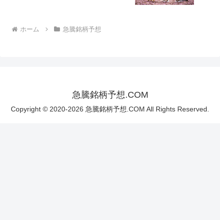
ホーム
急騰銘柄予想
急騰銘柄予想.COM
Copyright © 2020-2026 急騰銘柄予想.COM All Rights Reserved.