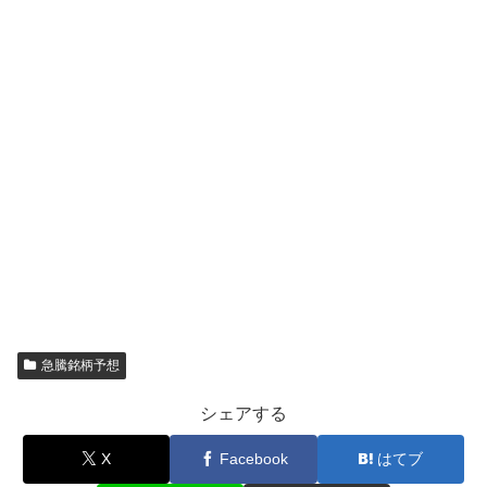
急騰銘柄予想
シェアする
X
Facebook
はてブ