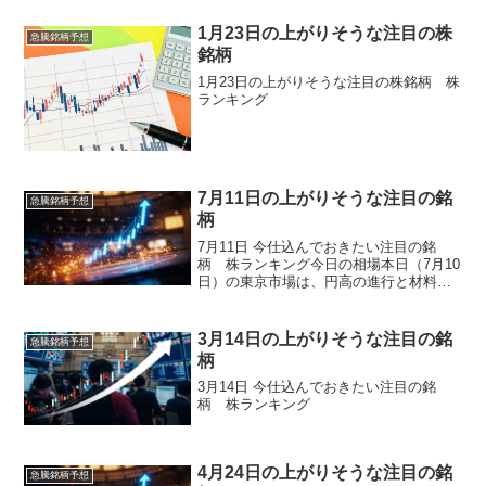
た。年明けの急ピッチな上昇を受けて短
期的な利食いが優勢と...
1月23日の上がりそうな注目の株
急騰銘柄予想
銘柄
1月23日の上がりそうな注目の株銘柄 株
ランキング
7月11日の上がりそうな注目の銘
急騰銘柄予想
柄
7月11日 今仕込んでおきたい注目の銘
柄 株ランキング今日の相場本日（7月10
日）の東京市場は、円高の進行と材料難
が重なり、日経平均株価が3日ぶりに反落
する展開となりました。大引けでは前日
比174円92銭安の3万9646円36銭、
3月14日の上がりそうな注目の銘
急騰銘柄予想
TOPIX...
柄
3月14日 今仕込んでおきたい注目の銘
柄 株ランキング
4月24日の上がりそうな注目の銘
急騰銘柄予想