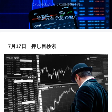
これから上がりそうな注目銘柄予測
急騰銘柄予想.COM
7月17日 押し目検索
押し目検索