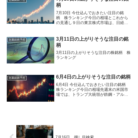
柄
7月10日 今仕込んでおきたい注目の銘
柄 株ランキング今日の相場とこれから
の見通し９日の東京株式市場は、日経平
均株価が前日比９２４円８０銭高の６万
７７４３円８５銭と４日ぶりに急反発
し、ＴＯＰＩＸも３日ぶりに上昇しまし
3月11日の上がりそうな注目の銘
急騰銘柄予想
た。前日までの大幅下落に...
柄
3月11日の上がりそうな注目の株銘柄 株
ランキング
6月4日の上がりそうな注目の銘柄
急騰銘柄予想
6月4日 今仕込んでおきたい注目の銘柄
株ランキング今日の相場先週末の米国市
場では、トランプ大統領が鉄鋼・アルミ
ニウム関税の引き上げを発表したり、5月
のISM製造業景況指数が予想を下回った
りとネガティブ要因が目立つ中でも、半
導体株の買い戻し...
7月16日 押し目検索