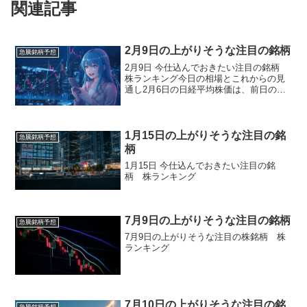
関連記事
2月9日の上がりそうな注目の銘柄
急騰銘柄予想
2月9日 今仕込んでおきたい注目の銘柄
株ランキング今日の相場とこれからの見
通し2月6日の日経平均株価は、前日の米
株安や米アマゾンの決算発表後の時間外
下落を受け、朝方は売りが先行し、一時
は８５０円を超える下落となるなど、や
や不安定なスタート...
1月15日の上がりそうな注目の銘
急騰銘柄予想
柄
1月15日 今仕込んでおきたい注目の銘
柄 株ランキング
7月9日の上がりそうな注目の銘柄
急騰銘柄予想
7月9日の上がりそうな注目の株銘柄 株
ランキング
7月10日の上がりそうな注目の銘
急騰銘柄予想