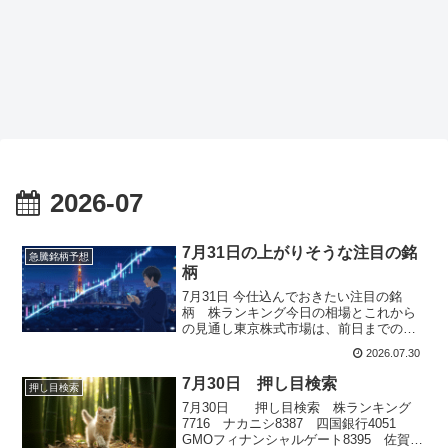
2026-07
7月31日の上がりそうな注目の銘
急騰銘柄予想
柄
7月31日 今仕込んでおきたい注目の銘
柄 株ランキング今日の相場とこれから
の見通し東京株式市場は、前日までの急
落に対する自律反発の動きが優勢とな
2026.07.30
り、日経平均株価は前日比433円24銭高の
6万1867円43銭と3営業日ぶりに反発しま
7月30日 押し目検索
押し目検索
した。前日の米国株安を受けて軟調に始
7月30日 押し目検索 株ランキング
まったものの、値ごろ感が...
7716 ナカニシ8387 四国銀行4051
GMOフィナンシャルゲート8395 佐賀銀