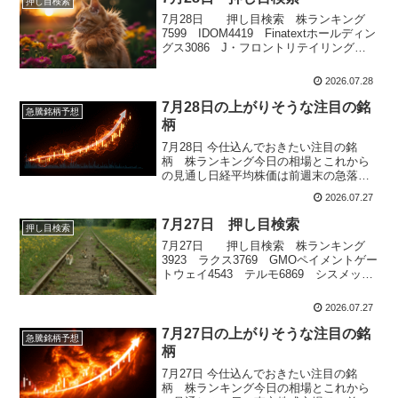
押し目検索
なりました。前日の米国市場で半導体関
7月28日 押し目検索 株ランキング
連株が...
7599 IDOM4419 Finatextホールディン
グス3086 J・フロントリテイリング
8233 高島屋2652 まんだらけ
2026.07.28
7月28日の上がりそうな注目の銘
急騰銘柄予想
柄
7月28日 今仕込んでおきたい注目の銘
柄 株ランキング今日の相場とこれから
の見通し日経平均株価は前週末の急落に
対する自律反発の動きが優勢となり、前
2026.07.27
週末比320円高の6万4931円で取引を終え
ました。中東情勢の緊張緩和期待や原油
7月27日 押し目検索
押し目検索
価格の急落を背景に投資家心理が改善
7月27日 押し目検索 株ランキング
し、朝方は65000円台を回復...
3923 ラクス3769 GMOペイメントゲー
トウェイ4543 テルモ6869 シスメック
ス2413 エムスリー
2026.07.27
7月27日の上がりそうな注目の銘
急騰銘柄予想
柄
7月27日 今仕込んでおきたい注目の銘
柄 株ランキング今日の相場とこれから