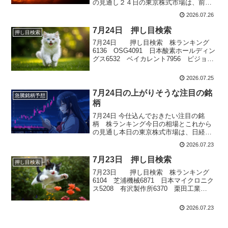
の見通し２４日の東京株式市場は、前日
の米国株大幅安を受けてAI・半導体関連
2026.07.26
株を中心に売りが膨らみ、日経平均株価
は前日比1,811円45銭安の6万4,611円15
7月24日 押し目検索
押し目検索
銭、TOPIXも4日ぶりに反落しました。ア
7月24日 押し目検索 株ランキング
ルファベットや...
6136 OSG4091 日本酸素ホールディン
グス6532 ベイカレント7956 ピジョン
7867 タカラトミー
2026.07.25
7月24日の上がりそうな注目の銘
急騰銘柄予想
柄
7月24日 今仕込んでおきたい注目の銘
柄 株ランキング今日の相場とこれから
の見通し本日の東京株式市場は、日経平
均株価が前日比307円高と反発し、TOPIX
2026.07.23
も3日続伸となりました。朝方はAI・半導
体関連株への買いが先行したほか、韓国
7月23日 押し目検索
押し目検索
市場で半導体株が堅調に推移したことも
7月23日 押し目検索 株ランキング
追い風となり、日経平均は...
6104 芝浦機械6871 日本マイクロニク
ス5208 有沢製作所6370 栗田工業
3105 日清紡ホールディングス
2026.07.23