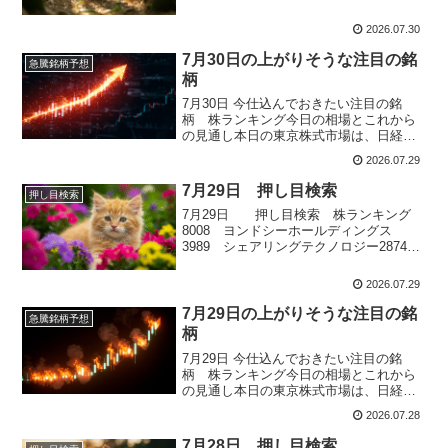
行7182 ゆうちょ銀行
2026.07.30
7月30日の上がりそうな注目の銘
急騰銘柄予想
柄
7月30日 今仕込んでおきたい注目の銘
柄 株ランキング今日の相場とこれから
の見通し本日の東京株式市場は、日経平
均株価が前日比930円73銭安の6万1434円
2026.07.29
19銭と大幅に続落しました。一方で、
TOPIXは小幅ながら反発しており、指数
7月29日 押し目検索
押し目検索
によって明暗が分かれる展開となりまし
7月29日 押し目検索 株ランキング
た。朝方は前日の急落に...
8008 ヨンドシーホールディングス
3989 シェアリングテクノロジー2874
ヨコレイ8698 マネックスグループ
2175 エス・エム・エス
2026.07.29
7月29日の上がりそうな注目の銘
急騰銘柄予想
柄
7月29日 今仕込んでおきたい注目の銘
柄 株ランキング今日の相場とこれから
の見通し本日の東京株式市場は、日経平
均株価が前日比2,566円27銭安の62,364円
2026.07.28
92銭、TOPIXも102.48ポイント安の
3,963.59ポイントと、ともに大幅反落と
7月28日 押し目検索