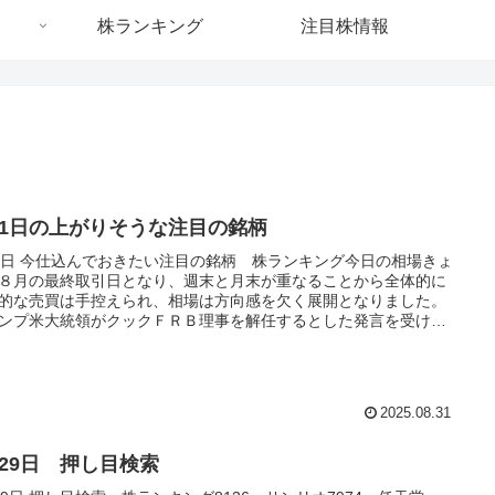
株ランキング
注目株情報
月1日の上がりそうな注目の銘柄
1日 今仕込んでおきたい注目の銘柄 株ランキング今日の相場きょ
８月の最終取引日となり、週末と月末が重なることから全体的に
的な売買は手控えられ、相場は方向感を欠く展開となりました。
ンプ米大統領がクックＦＲＢ理事を解任するとした発言を受け
市場は一時的に混乱しましたが、クック...
2025.08.31
月29日 押し目検索