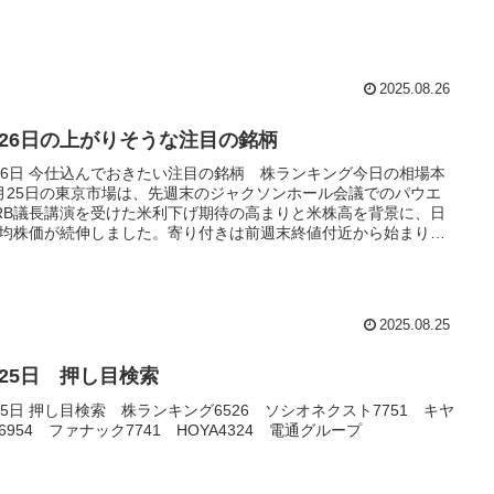
2025.08.26
月26日の上がりそうな注目の銘柄
26日 今仕込んでおきたい注目の銘柄 株ランキング今日の相場本
月25日の東京市場は、先週末のジャクソンホール会議でのパウエ
RB議長講演を受けた米利下げ期待の高まりと米株高を背景に、日
均株価が続伸しました。寄り付きは前週末終値付近から始まり、
高を好感した買いが先行し、午前...
2025.08.25
月25日 押し目検索
25日 押し目検索 株ランキング6526 ソシオネクスト7751 キヤ
6954 ファナック7741 HOYA4324 電通グループ