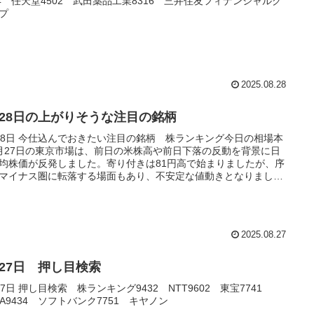
74 任天堂4502 武田薬品工業8316 三井住友フィナンシャルグ
プ
2025.08.28
月28日の上がりそうな注目の銘柄
28日 今仕込んでおきたい注目の銘柄 株ランキング今日の相場本
月27日の東京市場は、前日の米株高や前日下落の反動を背景に日
均株価が反発しました。寄り付きは81円高で始まりましたが、序
マイナス圏に転落する場面もあり、不安定な値動きとなりまし
その後は前日終値付近でもみ合い、...
2025.08.27
月27日 押し目検索
27日 押し目検索 株ランキング9432 NTT9602 東宝7741
YA9434 ソフトバンク7751 キヤノン