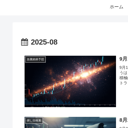
ホーム
2025-08
9
急騰銘柄予想
9月
うは
積極
トラ
て、
8
押し目検索