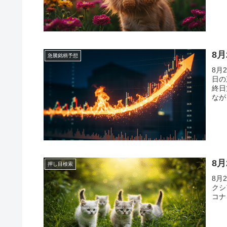
8
急騰銘柄予想
8月
日の
終日
なが
た反
8
押し目検索
8月
クシ
コナ