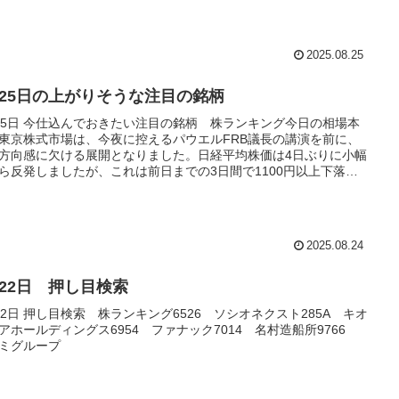
2025.08.25
月25日の上がりそうな注目の銘柄
25日 今仕込んでおきたい注目の銘柄 株ランキング今日の相場本
東京株式市場は、今夜に控えるパウエルFRB議長の講演を前に、
方向感に欠ける展開となりました。日経平均株価は4日ぶりに小幅
ら反発しましたが、これは前日までの3日間で1100円以上下落し
動から、自律反発を狙った買...
2025.08.24
月22日 押し目検索
22日 押し目検索 株ランキング6526 ソシオネクスト285A キオ
アホールディングス6954 ファナック7014 名村造船所9766
ミグループ