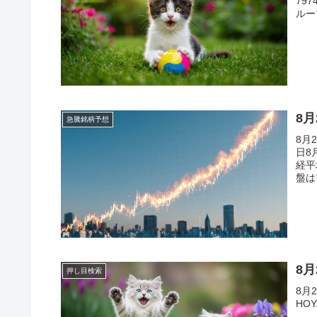
79
ルー
8
急騰銘柄予想
8月
日8
経平
盤は
た。
8
押し目検索
8月
HO