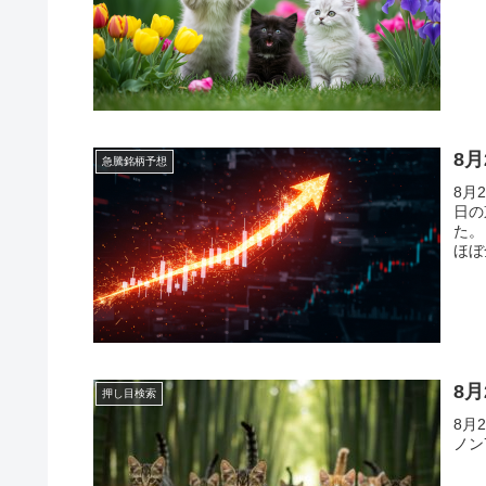
8
急騰銘柄予想
8月
日の
た。
ほぼ
ル会
8
押し目検索
8月
ノン