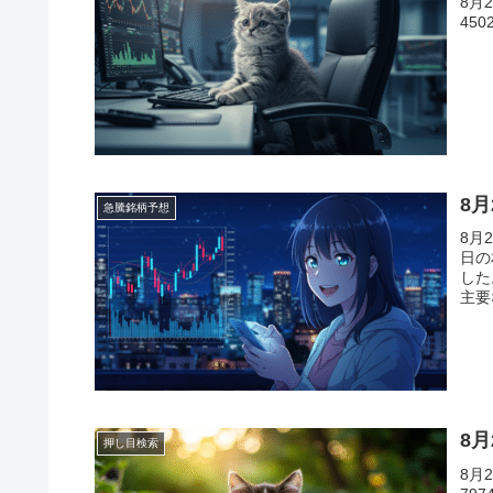
8月
45
8
急騰銘柄予想
8月
日の
した
主要
る兆
8
押し目検索
8月