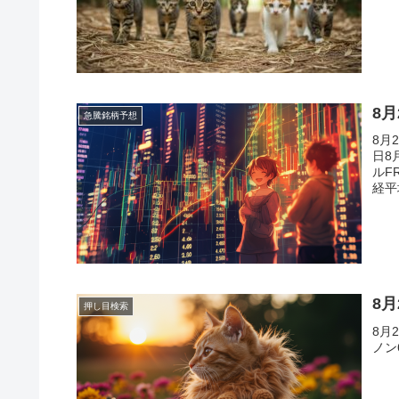
8
急騰銘柄予想
8月
日8
ルF
経平
米株
8
押し目検索
8月
ノン