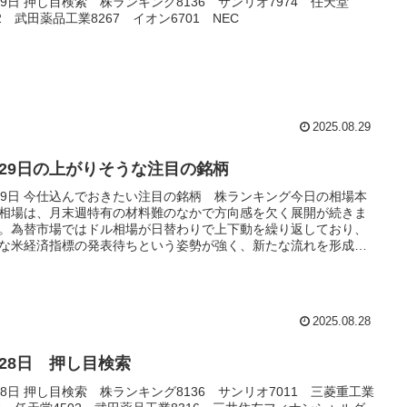
29日 押し目検索 株ランキング8136 サンリオ7974 任天堂
02 武田薬品工業8267 イオン6701 NEC
2025.08.29
月29日の上がりそうな注目の銘柄
29日 今仕込んでおきたい注目の銘柄 株ランキング今日の相場本
相場は、月末週特有の材料難のなかで方向感を欠く展開が続きま
。為替市場ではドル相場が日替わりで上下動を繰り返しており、
な米経済指標の発表待ちという姿勢が強く、新たな流れを形成す
しはまだみられません。本日は米実質...
2025.08.28
月28日 押し目検索
28日 押し目検索 株ランキング8136 サンリオ7011 三菱重工業