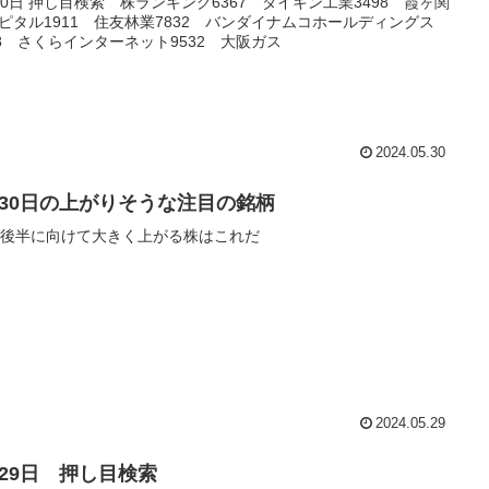
30日 押し目検索 株ランキング6367 ダイキン工業3498 霞ヶ関
ピタル1911 住友林業7832 バンダイナムコホールディングス
78 さくらインターネット9532 大阪ガス
2024.05.30
月30日の上がりそうな注目の銘柄
年後半に向けて大きく上がる株はこれだ
2024.05.29
月29日 押し目検索