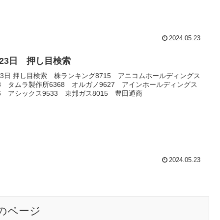
2024.05.23
月23日 押し目検索
23日 押し目検索 株ランキング8715 アニコムホールディングス
68 タムラ製作所6368 オルガノ9627 アインホールディングス
36 アシックス9533 東邦ガス8015 豊田通商
2024.05.23
のページ