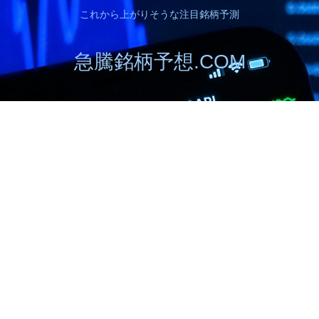
これから上がりそうな注目銘柄予測
急騰銘柄予想.COM