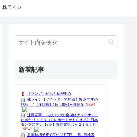
株ライン
新着記事