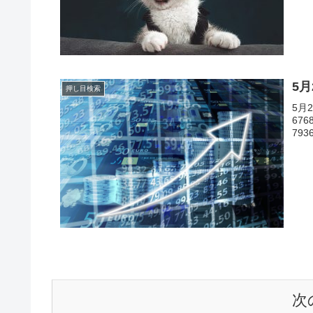
5
押し目検索
5月
67
79
次