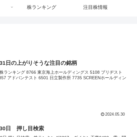
株ランキング
注目株情報
月31日の上がりそうな注目の銘柄
8766 東京海上ホールディングス 5108 ブリヂスト
6857 アドバンテスト 6501 日立製作所 7735 SCREENホールディン
2024.05.30
月30日 押し目検索