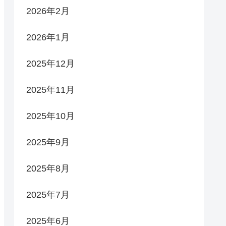
2026年2月
2026年1月
2025年12月
2025年11月
2025年10月
2025年9月
2025年8月
2025年7月
2025年6月