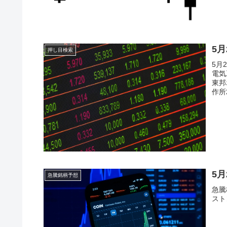
5
押し目検索
5月
電気
東邦
作所
5
急騰銘柄予想
急騰株ラン