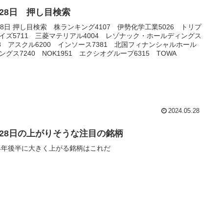
月28日 押し目検索
28日 押し目検索 株ランキング4107 伊勢化学工業5026 トリプ
イズ5711 三菱マテリアル4004 レゾナック・ホールディングス
78 アスクル6200 インソース7381 北国フィナンシャルホール
ングス7240 NOK1951 エクシオグループ6315 TOWA
2024.05.28
月28日の上がりそうな注目の銘柄
24年後半に大きく上がる銘柄はこれだ