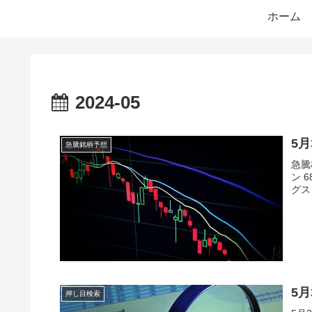
ホーム
2024-05
5
急騰銘柄予想
急騰株ランキング 
ン 
グス
5
押し目検索