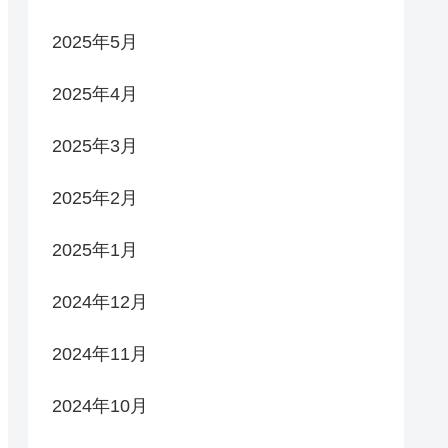
2025年5月
2025年4月
2025年3月
2025年2月
2025年1月
2024年12月
2024年11月
2024年10月