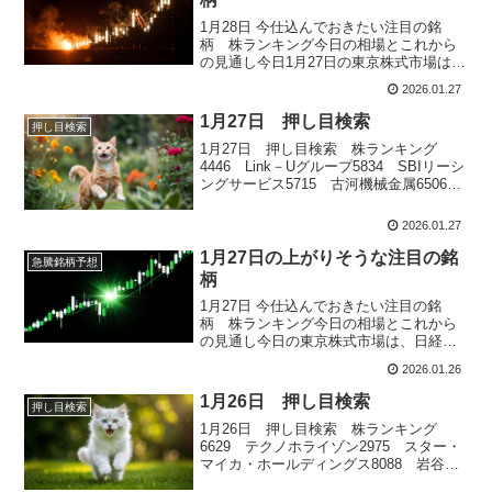
1月28日 今仕込んでおきたい注目の銘
柄 株ランキング今日の相場とこれから
の見通し今日1月27日の東京株式市場は、
前日までの急落に対する自律反発の色合
2026.01.27
いが強い一日となりました。日経平均株
価は朝方こそ、前日に為替が急激に円高
1月27日 押し目検索
押し目検索
方向へ振れた流れを引き継ぎ、日米当局
1月27日 押し目検索 株ランキング
による為替介入への警戒感もあって...
4446 Link－Uグループ5834 SBIリーシ
ングサービス5715 古河機械金属6506
安川電機6273 SMC
2026.01.27
1月27日の上がりそうな注目の銘
急騰銘柄予想
柄
1月27日 今仕込んでおきたい注目の銘
柄 株ランキング今日の相場とこれから
の見通し今日の東京株式市場は、日経平
均・TOPIXともに今年最大の下げ幅とな
2026.01.26
り、これまでの上昇基調に対する調整色
が一気に強まる一日となりました。前週
1月26日 押し目検索
押し目検索
末の米国株市場がまちまちで方向感を欠
1月26日 押し目検索 株ランキング
くなか、東京市場では朝方から売り...
6629 テクノホライゾン2975 スター・
マイカ・ホールディングス8088 岩谷産
業3186 ネクステージ4371 コアコンセ