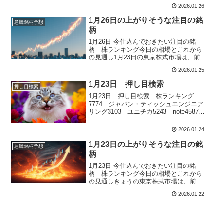
プト・テクノロジー
2026.01.26
1月26日の上がりそうな注目の銘
急騰銘柄予想
柄
1月26日 今仕込んでおきたい注目の銘
柄 株ランキング今日の相場とこれから
の見通し1月23日の東京株式市場は、前日
の米国株高を追い風に日経平均、TOPIX
2026.01.25
ともに続伸となりました。日経平均は朝
方こそ堅調に始まりましたが、寄り付き
1月23日 押し目検索
押し目検索
後は一時マイナス圏に沈むなど方向感に
1月23日 押し目検索 株ランキング
欠ける動きとなり、その後は再...
7774 ジャパン・ティッシュエンジニア
リング3103 ユニチカ5243 note4587
ペプチドリーム6273 SMC
2026.01.24
1月23日の上がりそうな注目の銘
急騰銘柄予想
柄
1月23日 今仕込んでおきたい注目の銘
柄 株ランキング今日の相場とこれから
の見通しきょうの東京株式市場は、前日
までの調整局面から一転し、投資家心理
2026.01.22
の改善を背景に大幅な反発となりまし
た。トランプ米大統領が、グリーンラン
ド領有を巡って欧州諸国に課すとしてい