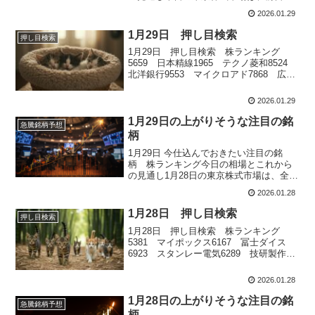
米国株高やFOMC通過による安心感が下
2026.01.29
支えとなり、日経平均は小幅ながら3日続
伸となりました。もっとも、前日の引け
1月29日 押し目検索
押し目検索
にかけて急速に戻した反動もあり、寄り
1月29日 押し目検索 株ランキング
付きは売りが先行するなど、序盤か...
5659 日本精線1965 テクノ菱和8524
北洋銀行9553 マイクロアド7868 広済
堂ホールディングス
2026.01.29
1月29日の上がりそうな注目の銘
急騰銘柄予想
柄
1月29日 今仕込んでおきたい注目の銘
柄 株ランキング今日の相場とこれから
の見通し1月28日の東京株式市場は、全体
として方向感に乏しいながらも、終盤に
2026.01.28
かけて底堅さを確認する一日だったとい
えます。日経平均株価は前日比で小幅な
1月28日 押し目検索
押し目検索
がら続伸し、TOPIXは下落するなど、指
1月28日 押し目検索 株ランキング
数間で明暗が分かれました。朝...
5381 マイポックス6167 冨士ダイス
6923 スタンレー電気6289 技研製作所
8088 岩谷産業
2026.01.28
1月28日の上がりそうな注目の銘
急騰銘柄予想
柄