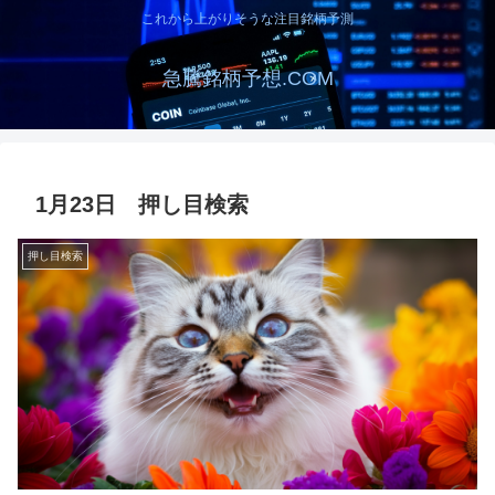
これから上がりそうな注目銘柄予測
急騰銘柄予想.COM
1月23日 押し目検索
押し目検索