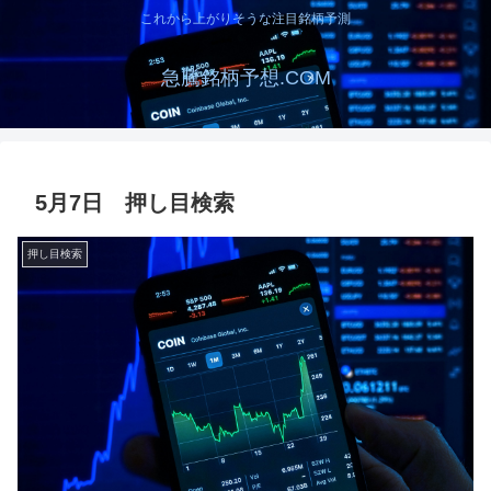
これから上がりそうな注目銘柄予測
急騰銘柄予想.COM
5月7日 押し目検索
押し目検索