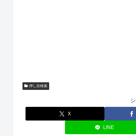
押し目検索
シ
X
LINE