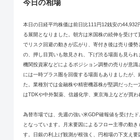
今日の相場
本日の日経平均株価は前日比111円12銭安の44,932
る展開となりました。朝方は米国株の続伸を受けて
でリスク回避の動きが広がり、寄付き後は売り優勢と
の、押し目買いも散見され、下げ渋る場面も見られ
機関投資家などによるポジション調整の売りが意識
には一時プラス圏を回復する場面もありましたが、
た。業種別では金融株や精密機器株が堅調だった一
はTDKや中外製薬、信越化学、東京海上などが買
為替市場では、先週の強い米GDP確報値を受けた
となっています。月末要因によるフロー主導の動き
す。日銀の利上げ観測が根強く、円相場の下支え要