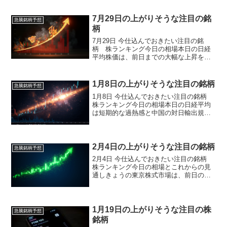
7月29日の上がりそうな注目の銘
急騰銘柄予想
柄
7月29日 今仕込んでおきたい注目の銘
柄 株ランキング今日の相場本日の日経
平均株価は、前日までの大幅な上昇を受
けた反動で、利益確定売りが優勢となり3
日ぶりに反落しました。前日比370円11銭
安の4万1456円23銭で引け、24日までの2
1月8日の上がりそうな注目の銘柄
急騰銘柄予想
日間...
1月8日 今仕込んでおきたい注目の銘柄
株ランキング今日の相場本日の日経平均
は短期的な過熱感と中国の対日輸出規制
懸念を受けて大幅反落し、利益確定売り
と海外先物の売りが下げを拡大させまし
た。年明けの急ピッチな上昇を受けて短
期的な利食いが優勢と...
2月4日の上がりそうな注目の銘柄
急騰銘柄予想
2月4日 今仕込んでおきたい注目の銘柄
株ランキング今日の相場とこれからの見
通しきょうの東京株式市場は、前日の流
れから一転して強いリスク選好が前面に
出る一日でした。日経平均株価は朝方か
ら米国株高を好感して買いが先行し、寄
り付き後も半導体関連...
1月19日の上がりそうな注目の株
急騰銘柄予想
銘柄