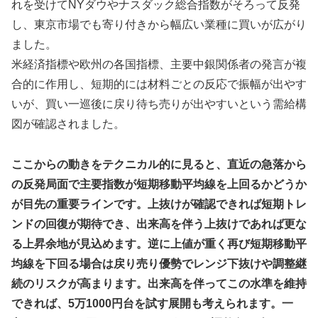
れを受けてNYダウやナスダック総合指数がそろって反発
し、東京市場でも寄り付きから幅広い業種に買いが広がり
ました。
米経済指標や欧州の各国指標、主要中銀関係者の発言が複
合的に作用し、短期的には材料ごとの反応で振幅が出やす
いが、買い一巡後に戻り待ち売りが出やすいという需給構
図が確認されました。
ここからの動きをテクニカル的に見ると、直近の急落から
の反発局面で主要指数が短期移動平均線を上回るかどうか
が目先の重要ラインです。上抜けが確認できれば短期トレ
ンドの回復が期待でき、出来高を伴う上抜けであれば更な
る上昇余地が見込めます。逆に上値が重く再び短期移動平
均線を下回る場合は戻り売り優勢でレンジ下抜けや調整継
続のリスクが高まります。出来高を伴ってこの水準を維持
できれば、5万1000円台を試す展開も考えられます。一