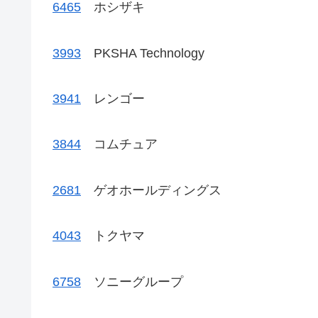
6465
ホシザキ
3993
PKSHA Technology
3941
レンゴー
3844
コムチュア
2681
ゲオホールディングス
4043
トクヤマ
6758
ソニーグループ