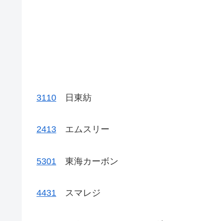
3110
日東紡
2413
エムスリー
5301
東海カーボン
4431
スマレジ