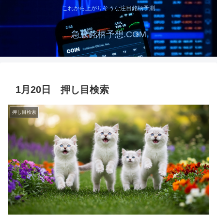
これから上がりそうな注目銘柄予測
急騰銘柄予想.COM
1月20日 押し目検索
押し目検索