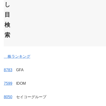
し
目
検
索
株ランキング
8783
GFA
7599
IDOM
8050
セイコーグループ