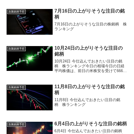
後に半導体関連など一部ハイテク銘柄の
伸び悩みで下げに転じる場面も見られ、
7月16日の上がりそうな注目の銘
急騰銘柄予想
ＦＯＭＣを控えた手控え...
柄
7月16日の上がりそうな注目の株銘柄 株
ランキング
10月24日の上がりそうな注目の
急騰銘柄予想
銘柄
10月24日 今仕込んでおきたい注目の銘
柄 株ランキング今日の相場今日の日経
平均株価は、前日の米株安を受けて666円
安と大幅続落しましたが、米中対立や地
政学リスクを背景にリスクオフの流れが
強まりつつも、全面的な崩壊には至らな
11月8日の上がりそうな注目の銘
急騰銘柄予想
い落ち着いた反応...
柄
11月8日 今仕込んでおきたい注目の銘
柄 株ランキング
6月4日の上がりそうな注目の銘柄
急騰銘柄予想
6月4日 今仕込んでおきたい注目の銘柄