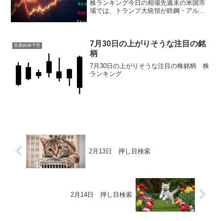
株ランキング今日の相場先週末の米国市
場では、トランプ大統領が鉄鋼・アルミ
ニウム関税の引き上げを発表したり、5月
のISM製造業景況指数が予想を下回った
りとネガティブ要因が目立つ中でも、半
導体株の買い戻し...
7月30日の上がりそうな注目の銘
急騰銘柄予想
柄
7月30日の上がりそうな注目の株銘柄 株
ランキング
2月13日 押し目検索
2月14日 押し目検索