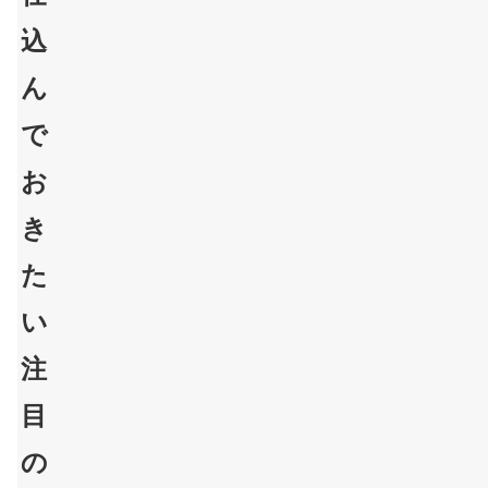
込
ん
で
お
き
た
い
注
目
の