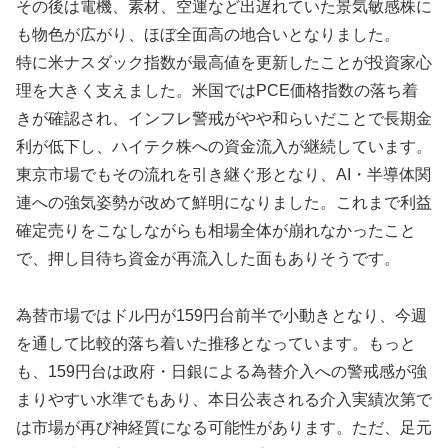
その後は電機、素材、空運など出遅れていた景気敏感株に
も物色が広がり、ほぼ全面高の地合いとなりました。
特に米ナスダック指数が最高値を更新したことが投資家心
理を大きく支えました。米国ではPCE価格指数の落ち着
きが確認され、インフレ警戒がやや和らいだことで長期金
利が低下し、ハイテク株への資金流入が継続しています。
東京市場でもその流れを引き継ぐ形となり、AI・半導体関
連への強気姿勢が改めて鮮明になりました。これまで利益
確定売りをこなしながらも相場全体が崩れなかったこと
で、押し目待ち資金が再流入した面もありそうです。
為替市場ではドル円が159円台前半で小動きとなり、今週
を通して比較的落ち着いた推移となっています。もっと
も、159円台は政府・日銀による為替介入への警戒感が強
まりやすい水準でもあり、本日公表される介入実績次第で
は市場が再び神経質になる可能性があります。ただ、足元