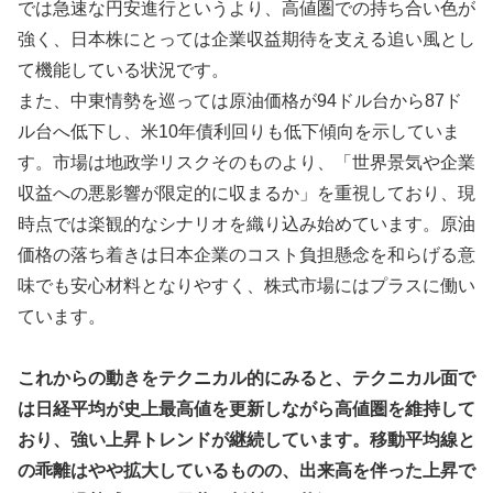
では急速な円安進行というより、高値圏での持ち合い色が
強く、日本株にとっては企業収益期待を支える追い風とし
て機能している状況です。
また、中東情勢を巡っては原油価格が94ドル台から87ド
ル台へ低下し、米10年債利回りも低下傾向を示していま
す。市場は地政学リスクそのものより、「世界景気や企業
収益への悪影響が限定的に収まるか」を重視しており、現
時点では楽観的なシナリオを織り込み始めています。原油
価格の落ち着きは日本企業のコスト負担懸念を和らげる意
味でも安心材料となりやすく、株式市場にはプラスに働い
ています。
これからの動きをテクニカル的にみると、テクニカル面で
は日経平均が史上最高値を更新しながら高値圏を維持して
おり、強い上昇トレンドが継続しています。移動平均線と
の乖離はやや拡大しているものの、出来高を伴った上昇で