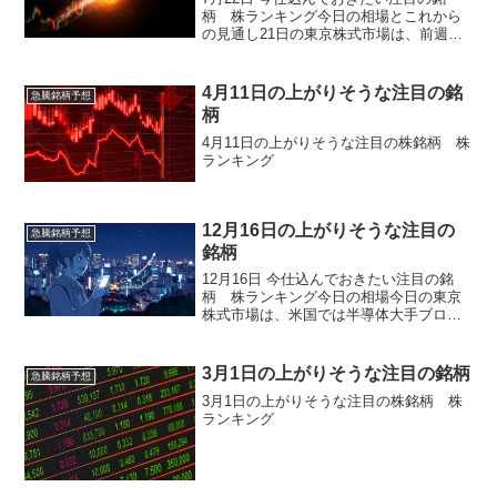
柄 株ランキング今日の相場とこれから
の見通し21日の東京株式市場は、前週ま
での急落に対する自律反発の動きが強ま
り、日経平均株価は前週末比2,091円07銭
高の6万6,232円19銭、TOPIXも95.7...
4月11日の上がりそうな注目の銘
急騰銘柄予想
柄
4月11日の上がりそうな注目の株銘柄 株
ランキング
12月16日の上がりそうな注目の
急騰銘柄予想
銘柄
12月16日 今仕込んでおきたい注目の銘
柄 株ランキング今日の相場今日の東京
株式市場は、米国では半導体大手ブロー
ドコムの決算をきっかけにAI関連株への
警戒感が強まり、ナスダック総合指数が
続落しました。この流れを受けて東京市
3月1日の上がりそうな注目の銘柄
急騰銘柄予想
場でも値がさのハイ...
3月1日の上がりそうな注目の株銘柄 株
ランキング