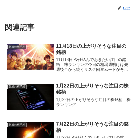
rice
関連記事
11月18日の上がりそうな注目の
急騰銘柄予想
銘柄
11月18日 今仕込んでおきたい注目の銘
柄 株ランキング今日の相場週明けは先
週後半から続くリスク回避ムードがその
まま残り、国内外の株式市場が軟調に始
まりました。日本株は日経平均、TOPIX
ともに弱含みで推移し、特に中国からの
1月22日の上がりそうな注目の株
急騰銘柄予想
訪日客減少や日中...
銘柄
1月22日の上がりそうな注目の株銘柄 株
ランキング
7月22日の上がりそうな注目の銘
急騰銘柄予想
柄
7月22日 今仕込んでおきたい注目の銘