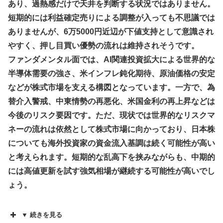
あり、過熱感だけで天井を判断する状況ではありません。
短期的には利益確定売りによる調整が入っても不思議では
ありませんが、6万5000円近辺が下値支持として意識され
やすく、押し目買い優勢の流れは維持されそうです。
ファンダメンタル面では、AI関連投資拡大による世界的な
半導体需要の強さ、米インフレ鈍化期待、原油価格の安定
などが株式市場を支える構図となっています。一方で、為
替介入警戒、中東情勢の再悪化、米国金利の再上昇などは
今後のリスク要因です。ただ、現状では世界的なリスクマ
ネーの流れは依然として株式市場に向かっており、日本株
についても海外投資家の資金流入基調は続く可能性が高い
と考えられます。短期的な乱高下を挟みながらも、中期的
には高値更新を試す強気相場が継続する可能性が高いでし
ょう。
▼ 続きを見る