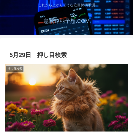
これから上がりそうな注目銘柄予測
急騰銘柄予想.COM
5月29日 押し目検索
押し目検索