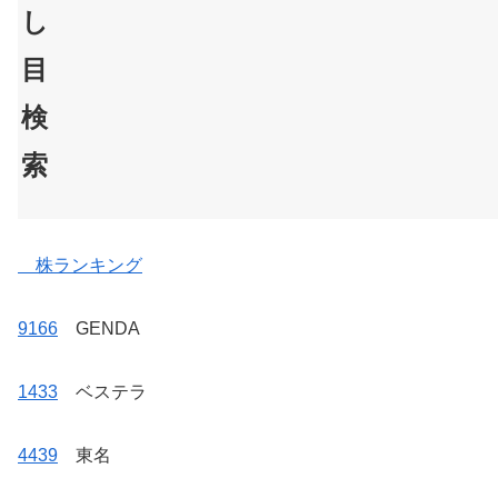
し
目
検
索
株ランキング
9166
GENDA
1433
ベステラ
4439
東名