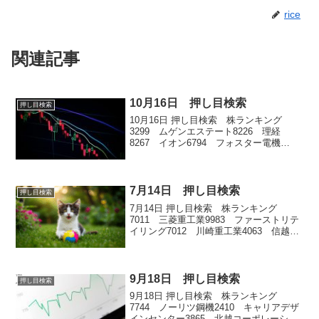
rice
関連記事
10月16日 押し目検索
押し目検索
10月16日 押し目検索 株ランキング
3299 ムゲンエステート8226 理経
8267 イオン6794 フォスター電機
8697 日本取引所グループ8125 ワキタ
3399 丸千代山岡家9202 ANAホールデ
ィングス7906 ヨネックス19...
7月14日 押し目検索
押し目検索
7月14日 押し目検索 株ランキング
7011 三菱重工業9983 ファーストリテ
イリング7012 川崎重工業4063 信越化
学工業6701 NEC
9月18日 押し目検索
押し目検索
9月18日 押し目検索 株ランキング
7744 ノーリツ鋼機2410 キャリアデザ
インセンター3865 北越コーポレーショ