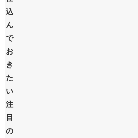
込
ん
で
お
き
た
い
注
目
の