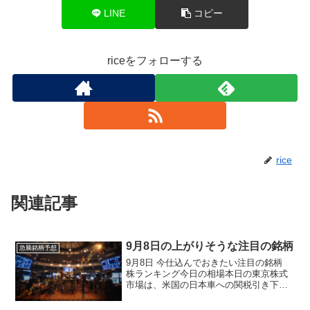
LINE
コピー
riceをフォローする
rice
関連記事
9月8日の上がりそうな注目の銘柄
急騰銘柄予想
9月8日 今仕込んでおきたい注目の銘柄
株ランキング今日の相場本日の東京株式
市場は、米国の日本車への関税引き下げ
を好感し、続伸となりました。日経平均
株価は438円48銭高の4万3018円75銭と、