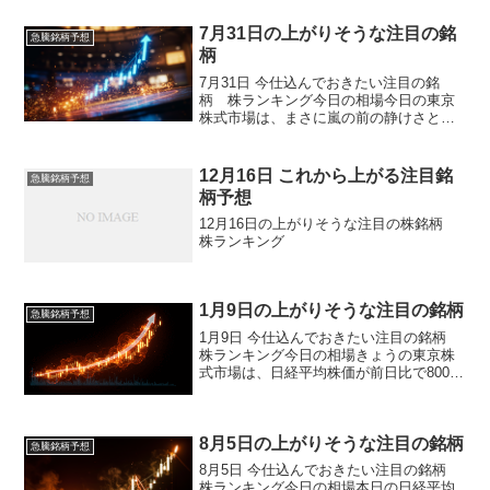
約半月ぶりに終値で4万3000円台を回復
し、...
7月31日の上がりそうな注目の銘
急騰銘柄予想
柄
7月31日 今仕込んでおきたい注目の銘
柄 株ランキング今日の相場今日の東京
株式市場は、まさに嵐の前の静けさとい
った言葉がぴったりの一日でした。日経
平均株価は4日続落となりましたが、下げ
幅はわずか19円ほどで、実質的にはほぼ
12月16日 これから上がる注目銘
急騰銘柄予想
横ばいでした。むし...
柄予想
12月16日の上がりそうな注目の株銘柄
株ランキング
1月9日の上がりそうな注目の銘柄
急騰銘柄予想
1月9日 今仕込んでおきたい注目の銘柄
株ランキング今日の相場きょうの東京株
式市場は、日経平均株価が前日比で800円
を超える下落となり、前日に続いて大幅
な続落となりました。米国株式市場では
ダウ平均が利益確定売りに押され反落す
8月5日の上がりそうな注目の銘柄
る一方、ナスダッ...
急騰銘柄予想
8月5日 今仕込んでおきたい注目の銘柄
株ランキング今日の相場本日の日経平均