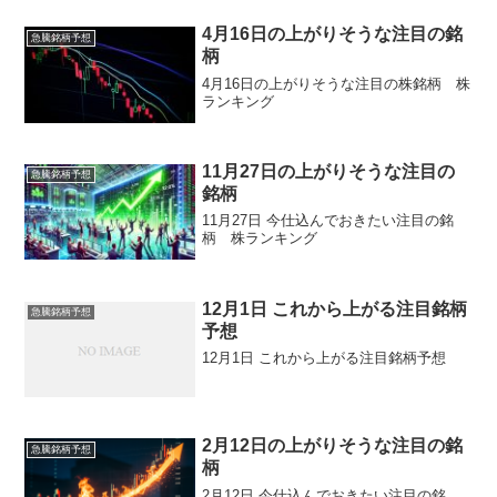
4月16日の上がりそうな注目の銘
急騰銘柄予想
柄
4月16日の上がりそうな注目の株銘柄 株
ランキング
11月27日の上がりそうな注目の
急騰銘柄予想
銘柄
11月27日 今仕込んでおきたい注目の銘
柄 株ランキング
12月1日 これから上がる注目銘柄
急騰銘柄予想
予想
12月1日 これから上がる注目銘柄予想
2月12日の上がりそうな注目の銘
急騰銘柄予想
柄
2月12日 今仕込んでおきたい注目の銘