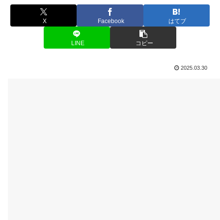
X
Facebook
はてブ
LINE
コピー
2025.03.30