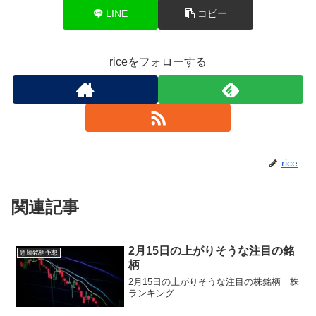
LINE
コピー
riceをフォローする
rice
関連記事
2月15日の上がりそうな注目の銘
急騰銘柄予想
柄
2月15日の上がりそうな注目の株銘柄 株
ランキング