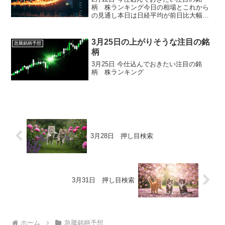
柄 株ランキング今日の相場とこれから
の見通し本日は日経平均が前日比大幅高
で３連騰、史上最高値を連日で更新する
強い展開となりました。寄り付きからリ
スク選好が優勢で、前場には一時５万８
3月25日の上がりそうな注目の銘
急騰銘柄予想
０００円に迫る場面があ...
柄
3月25日 今仕込んでおきたい注目の銘
柄 株ランキング
3月28日 押し目検索
3月31日 押し目検索
ホーム
急騰銘柄予想