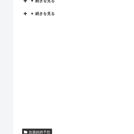
▼ 続きを見る
▼ 続きを見る
急騰銘柄予想