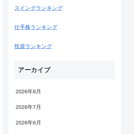
スイングランキング
仕手株ランキング
投資ランキング
アーカイブ
2026年8月
2026年7月
2026年6月