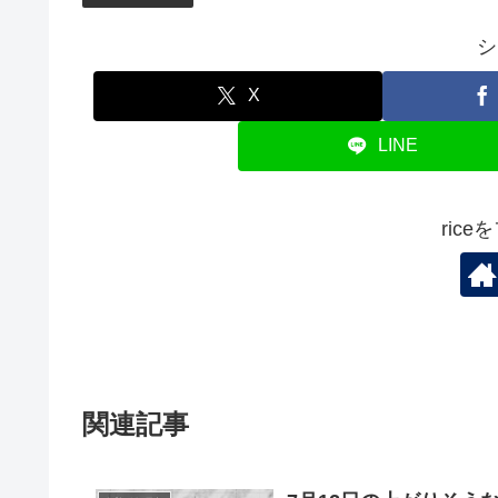
シ
X
LINE
ric
関連記事