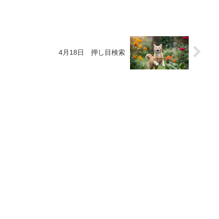
4月18日 押し目検索