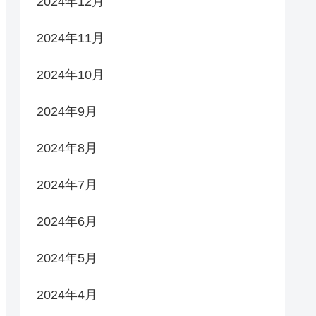
2024年12月
2024年11月
2024年10月
2024年9月
2024年8月
2024年7月
2024年6月
2024年5月
2024年4月