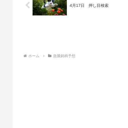
4月17日 押し目検索
ホーム
急騰銘柄予想