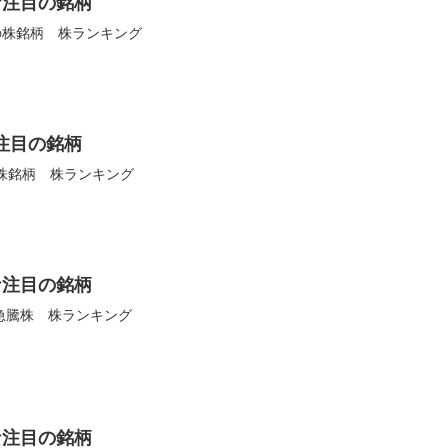
な注目の銘柄
の株銘柄 株ランキング
注目の銘柄
株銘柄 株ランキング
な注目の銘柄
い急騰株 株ランキング
な注目の銘柄