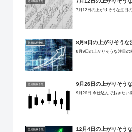
7月12日の上がりそう
急騰銘柄予想
7月12日の上がりそうな注目
8月9日の上がりそうな
急騰銘柄予想
8月9日の上がりそうな注目の
9月26日の上がりそう
急騰銘柄予想
9月26日 今仕込んでおきた
12月4日の上がりそう
急騰銘柄予想