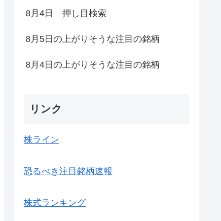
8月4日 押し目検索
8月5日の上がりそうな注目の銘柄
8月4日の上がりそうな注目の銘柄
リンク
株ライン
恐るべき注目銘柄速報
株式ランキング