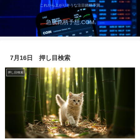
これから上がりそうな注目銘柄予測
急騰銘柄予想.COM
7月16日 押し目検索
押し目検索