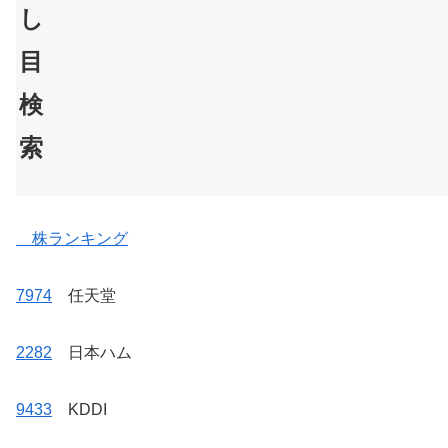
し
目
検
索
株ランキング
7974
任天堂
2282
日本ハム
9433
KDDI