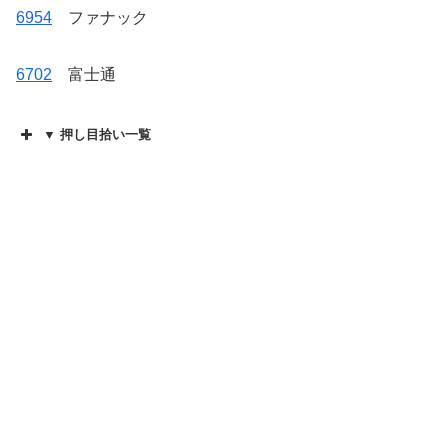
6954
ファナック
6702
富士通
▼ 押し目拾い一覧