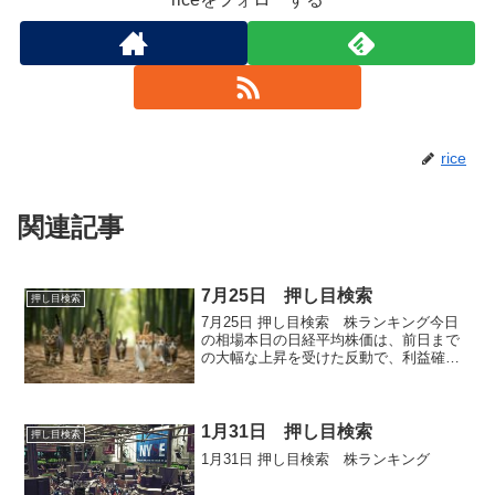
rice
関連記事
7月25日 押し目検索
押し目検索
7月25日 押し目検索 株ランキング今日
の相場本日の日経平均株価は、前日まで
の大幅な上昇を受けた反動で、利益確定
売りが優勢となり3日ぶりに反落しまし
た。前日比370円11銭安の4万1456円23銭
で引け、24日までの2日間で合計2000円
以...
1月31日 押し目検索
押し目検索
1月31日 押し目検索 株ランキング