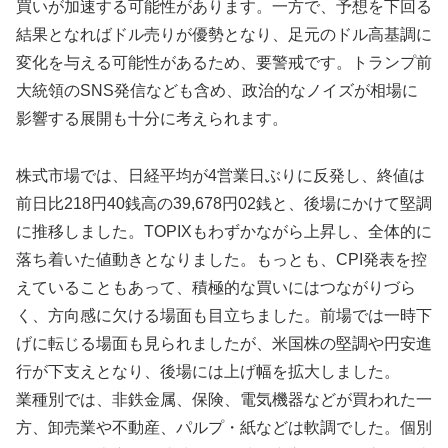
買いが加速する可能性があります。一方で、予想を下回る
結果となればドル売りが優勢となり、足元のドル高基調に
変化を与える可能性があるため、要警戒です。トランプ前
大統領のSNS発信なども含め、政治的なノイズが相場に
影響する展開も十分に考えられます。
株式市場では、日経平均が4営業日ぶりに反発し、終値は
前日比218円40銭高の39,678円02銭と、後場にかけて堅調
に推移しました。TOPIXもわずかながら上昇し、全体的に
落ち着いた値動きとなりました。もっとも、CPI発表を控
えていることもあって、積極的な買いにはつながりづら
く、方向感に欠ける場面も目立ちました。前場では一時下
げに転じる場面も見られましたが、米国株の堅調や円安進
行が下支えとなり、後場には上げ幅を拡大しました。
業種別では、非鉄金属、保険、電気機器などが買われた一
方、卸売業や不動産、パルプ・紙などは軟調でした。個別