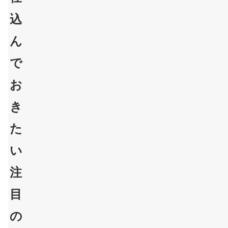
込
ん
で
お
き
た
い
注
目
の