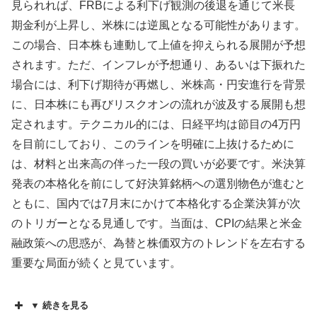
見られれば、FRBによる利下げ観測の後退を通じて米長
期金利が上昇し、米株には逆風となる可能性があります。
この場合、日本株も連動して上値を抑えられる展開が予想
されます。ただ、インフレが予想通り、あるいは下振れた
場合には、利下げ期待が再燃し、米株高・円安進行を背景
に、日本株にも再びリスクオンの流れが波及する展開も想
定されます。テクニカル的には、日経平均は節目の4万円
を目前にしており、このラインを明確に上抜けるために
は、材料と出来高の伴った一段の買いが必要です。米決算
発表の本格化を前にして好決算銘柄への選別物色が進むと
ともに、国内では7月末にかけて本格化する企業決算が次
のトリガーとなる見通しです。当面は、CPIの結果と米金
融政策への思惑が、為替と株価双方のトレンドを左右する
重要な局面が続くと見ています。
▼ 続きを見る