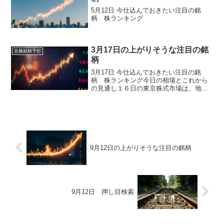
5月12日 今仕込んでおきたい注目の銘
柄 株ランキング
3月17日の上がりそうな注目の銘
急騰銘柄予想
柄
3月17日 今仕込んでおきたい注目の銘
柄 株ランキング今日の相場とこれから
の見通し１６日の東京株式市場は、地政
学リスクの高まりを背景とした警戒感が
強く、日経平均株価は前週末比６８円４
６銭安の５万３７５１円１５銭と３日続
落となりました。前週末...
9月12日の上がりそうな注目の銘柄
9月12日 押し目検索