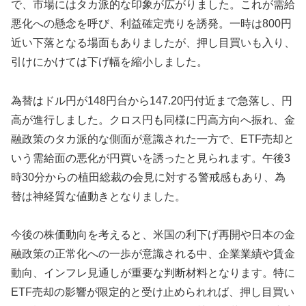
で、市場にはタカ派的な印象が広がりました。これが需給
悪化への懸念を呼び、利益確定売りを誘発。一時は800円
近い下落となる場面もありましたが、押し目買いも入り、
引けにかけては下げ幅を縮小しました。
為替はドル円が148円台から147.20円付近まで急落し、円
高が進行しました。クロス円も同様に円高方向へ振れ、金
融政策のタカ派的な側面が意識された一方で、ETF売却と
いう需給面の悪化が円買いを誘ったと見られます。午後3
時30分からの植田総裁の会見に対する警戒感もあり、為
替は神経質な値動きとなりました。
今後の株価動向を考えると、米国の利下げ再開や日本の金
融政策の正常化への一歩が意識される中、企業業績や賃金
動向、インフレ見通しが重要な判断材料となります。特に
ETF売却の影響が限定的と受け止められれば、押し目買い