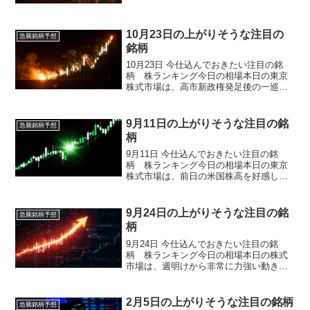
れ、日経平均が前日比で約２６７６円の
大幅高となり、ＴＯＰＩＸも急反発する
という非常に強いリバウ...
10月23日の上がりそうな注目の
急騰銘柄予想
銘柄
10月23日 今仕込んでおきたい注目の銘
柄 株ランキング今日の相場本日の東京
株式市場は、高市新政権発足後の一巡感
もあり、全体としては方向感に欠ける一
進一退の展開となりました。前日にかけ
て急伸してきた反動から、序盤は利益確
9月11日の上がりそうな注目の銘
急騰銘柄予想
定売りが先行し、日経...
柄
9月11日 今仕込んでおきたい注目の銘
柄 株ランキング今日の相場本日の東京
株式市場は、前日の米国株高を好感し、
日経平均株価、TOPIXともに終値で史上
最高値を更新する力強い一日となりまし
た。日経平均は378円38銭高の4万3837円
9月24日の上がりそうな注目の銘
急騰銘柄予想
67銭、...
柄
9月24日 今仕込んでおきたい注目の銘
柄 株ランキング今日の相場本日の株式
市場は、週明けから非常に力強い動きと
なりました。目立った経済統計の発表が
ない中、前週末の米国市場でNYダウとナ
スダックが連日で史上最高値を更新した
2月5日の上がりそうな注目の銘柄
急騰銘柄予想