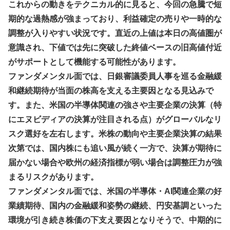
これからの動きをテクニカル的に見ると、今回の急騰で短
期的な過熱感が強まっており、利益確定の売りや一時的な
調整が入りやすい状況です。直近の上値は本日の高値圏が
意識され、下値では先に突破した終値ベースの旧高値付近
がサポートとして機能する可能性があります。
ファンダメンタル面では、日銀審議委員人事を巡る金融緩
和継続期待が当面の株高を支える主要因となる見込みで
す。また、米国の半導体関連の強さや主要企業の決算（特
にエヌビディアの決算が注目される点）がグローバルなリ
スク選好を左右します。米株の動向や主要企業決算の結果
次第では、国内株にも追い風が続く一方で、決算が期待に
届かない場合や欧州の経済指標が弱い場合は調整圧力が強
まるリスクがあります。
ファンダメンタル面では、米国の半導体・AI関連企業の好
業績期待、国内の金融緩和姿勢の継続、円安基調といった
環境が引き続き株価の下支え要因となりそうで、中期的に