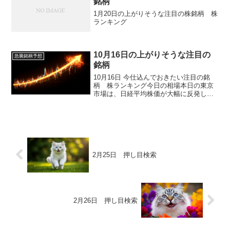
銘柄
1月20日の上がりそうな注目の株銘柄 株
ランキング
10月16日の上がりそうな注目の
急騰銘柄予想
銘柄
10月16日 今仕込んでおきたい注目の銘
柄 株ランキング今日の相場本日の東京
市場は、日経平均株価が大幅に反発しま
した。前日の急落から一転し、投資家心
理が大きく改善した一日でした。日経平
均は前営業日比825円35銭高の4万7672円
67銭とな...
2月25日 押し目検索
2月26日 押し目検索