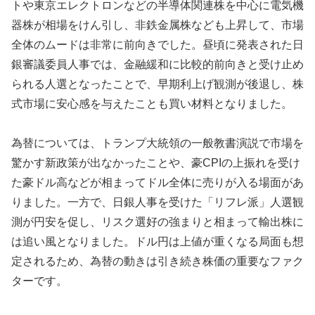
トや東京エレクトロンなどの半導体関連株を中心に電気機
器株が相場をけん引し、非鉄金属株なども上昇して、市場
全体のムードは非常に前向きでした。昼頃に発表された日
銀審議委員人事では、金融緩和に比較的前向きと受け止め
られる人選となったことで、早期利上げ観測が後退し、株
式市場に安心感を与えたことも買い材料となりました。
為替については、トランプ大統領の一般教書演説で市場を
驚かす新政策が出なかったことや、豪CPIの上振れを受け
た豪ドル高などが相まってドル全体に売りが入る場面があ
りました。一方で、日銀人事を受けた「リフレ派」人選観
測が円安を促し、リスク選好の強まりと相まって輸出株に
は追い風となりました。ドル円は上値が重くなる局面も想
定されるため、為替の動きは引き続き株価の重要なファク
ターです。