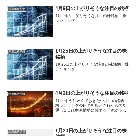
バレッジETF規制強化の影響を受け、半
導体関連株を中心に幅広い銘柄へ売りが
4月9日の上がりそうな注目の銘柄
急騰銘柄予想
広がりました。さらに...
4月9日の上がりそうな注目の株銘柄 株
ランキング
1月25日の上がりそうな注目の株
急騰銘柄予想
銘柄
1月25日の上がりそうな注目の株銘柄 株
ランキング
4月2日の上がりそうな注目の銘柄
急騰銘柄予想
4月2日 今仕込んでおきたい注目の銘柄
株ランキング今日の相場とこれからの見
通し１日は中東情勢に関する「終結期
待」を受けて東京市場が一斉に買い戻さ
れ、日経平均が前日比で約２６７６円の
大幅高となり、ＴＯＰＩＸも急反発する
という非常に強いリバウ...
1月20日の上がりそうな注目の株
急騰銘柄予想