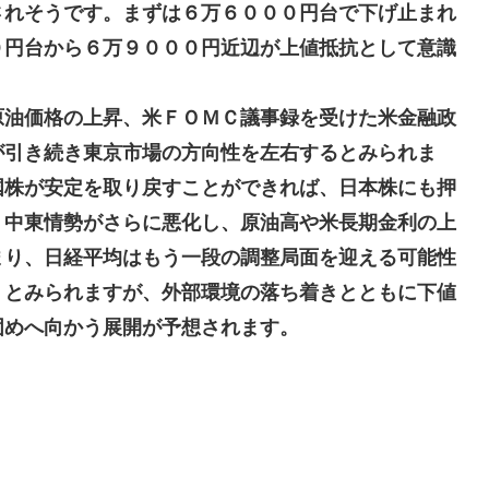
されそうです。まずは６万６０００円台で下げ止まれ
０円台から６万９０００円近辺が上値抵抗として意識
原油価格の上昇、米ＦＯＭＣ議事録を受けた米金融政
が引き続き東京市場の方向性を左右するとみられま
国株が安定を取り戻すことができれば、日本株にも押
、中東情勢がさらに悪化し、原油高や米長期金利の上
まり、日経平均はもう一段の調整局面を迎える可能性
くとみられますが、外部環境の落ち着きとともに下値
固めへ向かう展開が予想されます。