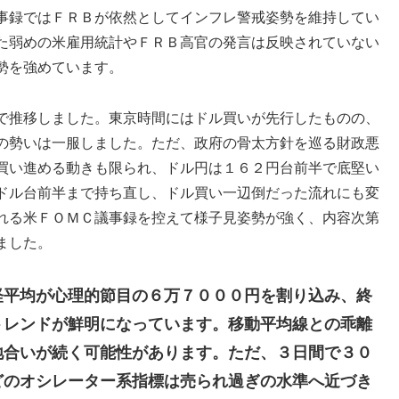
事録ではＦＲＢが依然としてインフレ警戒姿勢を維持してい
た弱めの米雇用統計やＦＲＢ高官の発言は反映されていない
勢を強めています。
で推移しました。東京時間にはドル買いが先行したものの、
の勢いは一服しました。ただ、政府の骨太方針を巡る財政悪
買い進める動きも限られ、ドル円は１６２円台前半で底堅い
ドル台前半まで持ち直し、ドル買い一辺倒だった流れにも変
れる米ＦＯＭＣ議事録を控えて様子見姿勢が強く、内容次第
ました。
経平均が心理的節目の６万７０００円を割り込み、終
トレンドが鮮明になっています。移動平均線との乖離
地合いが続く可能性があります。ただ、３日間で３０
どのオシレーター系指標は売られ過ぎの水準へ近づき