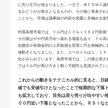
に売り圧力が強まりました。一方で、米ＦＯＭＣ議
るかどうかが焦点となるものの、その後に発表され
ことから、市場は議事録の内容を慎重に見極める姿
外国為替市場では、ドル円は１ドル＝１６２円前後
その後はやや円高方向へ振れる場面もあり、ドル高
化懸念や長期金利の上昇観測を背景に円を積極的に
値動きとなりました。また、ユーロドルは１．１４
化がみられています。為替市場では、この後公表さ
ではドル円が再び大きく動く可能性も意識されてい
これからの動きをテクニカル的に見ると、日
値でも安値引けとなったことで短期的な下落
も拡大しており、目先は戻り売りが出やすい
００円近い下落となったことから、ＲＳＩな