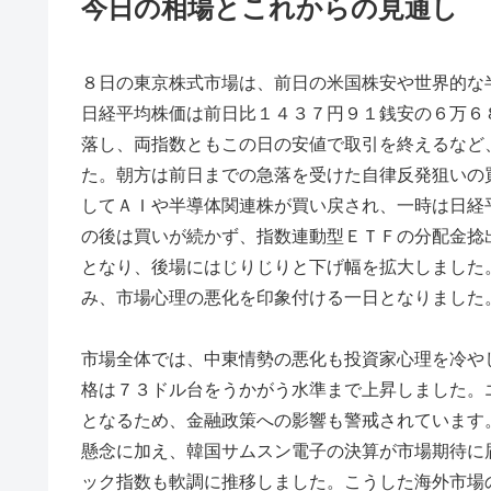
今日の相場とこれからの見通し
８日の東京株式市場は、前日の米国株安や世界的な
日経平均株価は前日比１４３７円９１銭安の６万６
落し、両指数ともこの日の安値で取引を終えるなど
た。朝方は前日までの急落を受けた自律反発狙いの
してＡＩや半導体関連株が買い戻され、一時は日経
の後は買いが続かず、指数連動型ＥＴＦの分配金捻
となり、後場にはじりじりと下げ幅を拡大しました
み、市場心理の悪化を印象付ける一日となりました
市場全体では、中東情勢の悪化も投資家心理を冷や
格は７３ドル台をうかがう水準まで上昇しました。
となるため、金融政策への影響も警戒されています
懸念に加え、韓国サムスン電子の決算が市場期待に
ック指数も軟調に推移しました。こうした海外市場