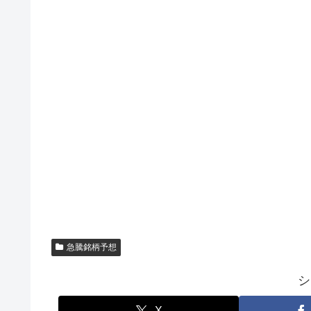
急騰銘柄予想
シ
X