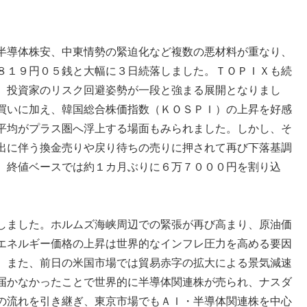
半導体株安、中東情勢の緊迫化など複数の悪材料が重なり、
８１９円０５銭と大幅に３日続落しました。ＴＯＰＩＸも続
、投資家のリスク回避姿勢が一段と強まる展開となりまし
買いに加え、韓国総合株価指数（ＫＯＳＰＩ）の上昇を好感
平均がプラス圏へ浮上する場面もみられました。しかし、そ
出に伴う換金売りや戻り待ちの売りに押されて再び下落基調
。終値ベースでは約１カ月ぶりに６万７０００円を割り込
。
しました。ホルムズ海峡周辺での緊張が再び高まり、原油価
エネルギー価格の上昇は世界的なインフレ圧力を高める要因
。また、前日の米国市場では貿易赤字の拡大による景気減速
届かなかったことで世界的に半導体関連株が売られ、ナスダ
の流れを引き継ぎ、東京市場でもＡＩ・半導体関連株を中心