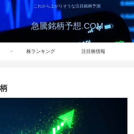
これから上がりそうな注目銘柄予測
急騰銘柄予想.COM
株ランキング
注目株情報
銘柄