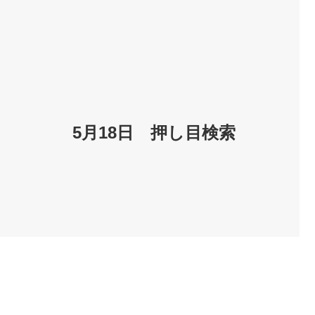
5月18日 押し目検索