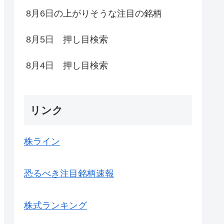
8月6日の上がりそうな注目の銘柄
8月5日 押し目検索
8月4日 押し目検索
リンク
株ライン
恐るべき注目銘柄速報
株式ランキング