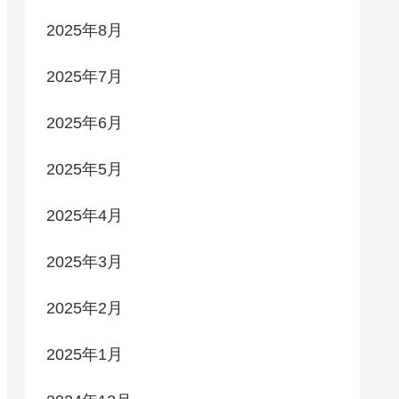
2025年8月
2025年7月
2025年6月
2025年5月
2025年4月
2025年3月
2025年2月
2025年1月