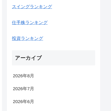
スイングランキング
仕手株ランキング
投資ランキング
アーカイブ
2026年8月
2026年7月
2026年6月