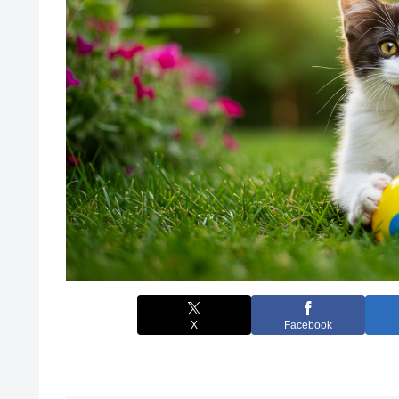
X
Facebook