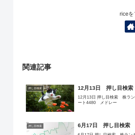
ric
関連記事
12月13日 押し目検索
押し目検索
12月13日 押し目検索 株ランキ
ート4480 メドレー
6月17日 押し目検索
押し目検索
6月17日 押し目検索 株ラン