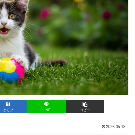
はてブ
LINE
コピー
2026.05.18