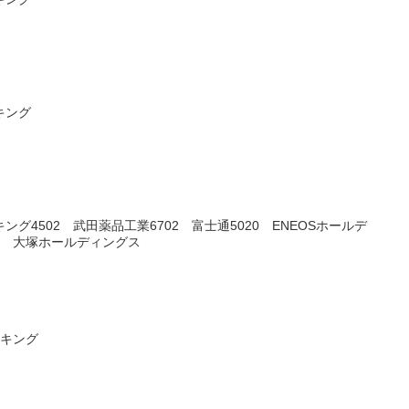
キング
ング4502 武田薬品工業6702 富士通5020 ENEOSホールデ
78 大塚ホールディングス
ンキング