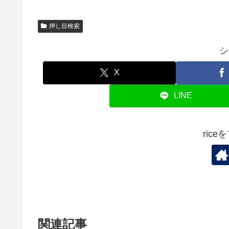
押し目検索
シ
X
LINE
ric
関連記事