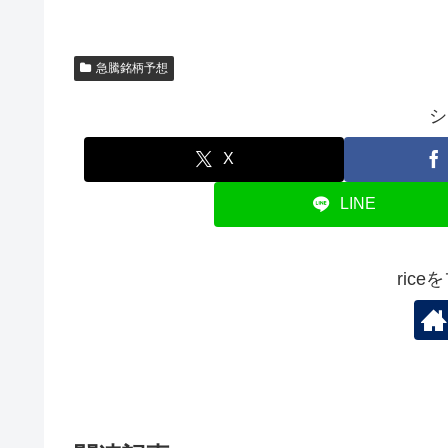
急騰銘柄予想
シ
X
LINE
ric