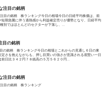
うな注目の銘柄
たい注目の銘柄 株ランキング今日の相場今日の日経平均株価は、前
や短期急騰に伴う過熱感から利益確定売りが優勢となり、日経平均
種別ではほとんどのセクターが下落し、...
注目の銘柄
注目の銘柄 株ランキング今日の相場とこれからの見通し６日の東
安定さを抱えながらも、押し目買いの強さが意識される底堅い一日
前日比３４２円７８銭高の５万５６２０円...
うな注目の銘柄
たい注目の銘柄 株ランキング