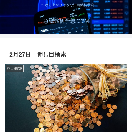
これから上がりそうな注目銘柄予測
急騰銘柄予想.COM
2月27日 押し目検索
押し目検索