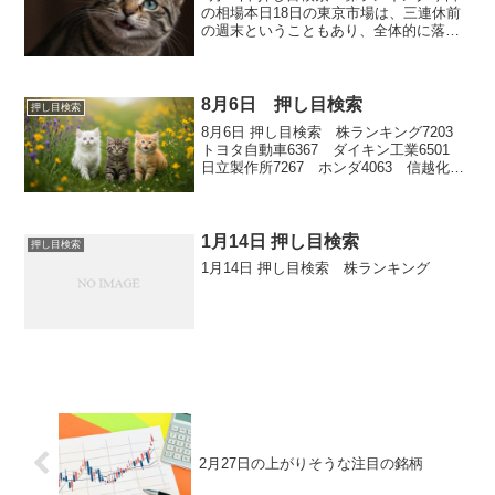
の相場本日18日の東京市場は、三連休前
の週末ということもあり、全体的に落ち
着いた取引が想定された一日となりまし
た。為替市場では、今週はドル円が146
円〜148円のレンジで乱高下する場面があ
りましたが、...
8月6日 押し目検索
押し目検索
8月6日 押し目検索 株ランキング7203
トヨタ自動車6367 ダイキン工業6501
日立製作所7267 ホンダ4063 信越化学
工業
1月14日 押し目検索
押し目検索
1月14日 押し目検索 株ランキング
2月27日の上がりそうな注目の銘柄