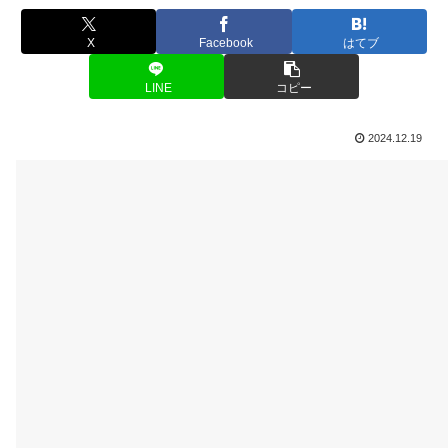
X
Facebook
はてブ
LINE
コピー
2024.12.19