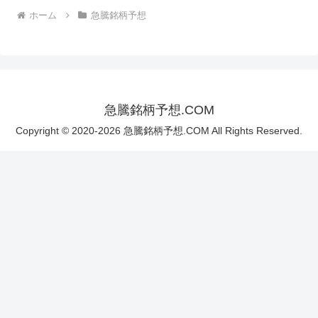
ホーム
急騰銘柄予想
急騰銘柄予想.COM
Copyright © 2020-2026 急騰銘柄予想.COM All Rights Reserved.