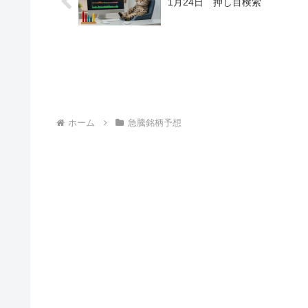
1月24日 押し目検索
ホーム
急騰銘柄予想