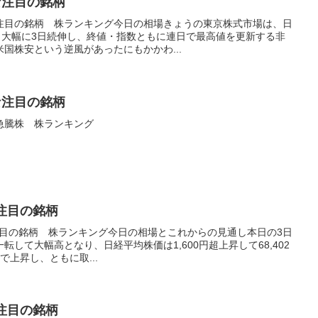
な注目の銘柄
い注目の銘柄 株ランキング今日の相場きょうの東京株式市場は、日
と大幅に3日続伸し、終値・指数ともに連日で最高値を更新する非
国株安という逆風があったにもかかわ...
な注目の銘柄
い急騰株 株ランキング
注目の銘柄
注目の銘柄 株ランキング今日の相場とこれからの見通し本日の3日
して大幅高となり、日経平均株価は1,600円超上昇して68,402
まで上昇し、ともに取...
注目の銘柄