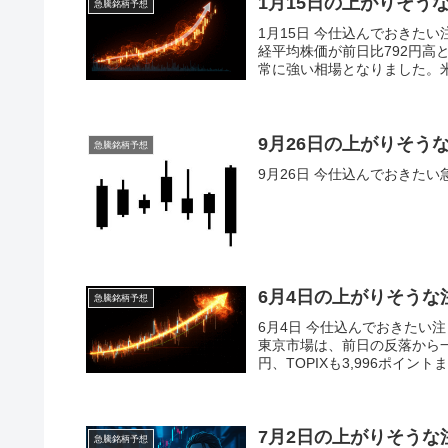
1月15日の上がりそう
急騰銘柄予想
1月15日 今仕込んでおきた
経平均株価が前日比792円高
常に強い相場となりました。米
9月26日の上がりそう
急騰銘柄予想
9月26日 今仕込んでおきた
6月4日の上がりそうな
急騰銘柄予想
6月4日 今仕込んでおきたい
東京市場は、前日の反落から一転
円、TOPIXも3,996ポイント
7月2日の上がりそうな
急騰銘柄予想