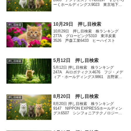
ーくホールディングス9023 東京地下鉄
1969 高砂熱学工業7744 ノーリツ鋼機
10月29日 押し目検索
押し目検索
10月29日 押し目検索 株ランキング
277A グロービング5310 東洋炭素
3526 芦森工業6433 ヒーハイスト
5月12日 押し目検索
押し目検索
5月12日 押し目検索 株ランキング
247A Aiロボティクス4676 フジ・メデ
ィア・ホールディングス9861 吉野家ホ
ールディングス9468
KADOKAWA3863 日本製紙
8月20日 押し目検索
押し目検索
8月20日 押し目検索 株ランキング
9147 NIPPON EXPRESSホールディン
グス6507 シンフォニアテクノロジー
2270 雪印メグミルク5352 黒崎播磨
3387 クリエイト・レストランツ・ホー
ルディングス