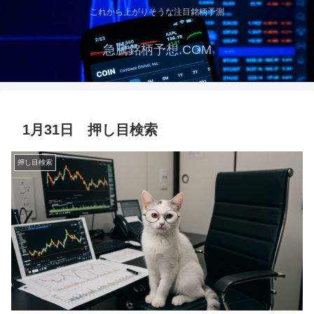
これから上がりそうな注目銘柄予測
急騰銘柄予想.COM
1月31日 押し目検索
押し目検索