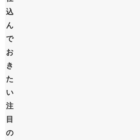
込
ん
で
お
き
た
い
注
目
の