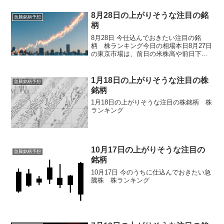
8月28日の上がりそうな注目の銘
急騰銘柄予想
柄
8月28日 今仕込んでおきたい注目の銘
柄 株ランキング今日の相場本日8月27日
の東京市場は、前日の米株高や前日下落
の反動を背景に日経平均株価が反発しま
した。寄り付きは81円高で始まりました
が、序盤はマイナス圏に転落する場面も
1月18日の上がりそうな注目の株
急騰銘柄予想
あり、不安定な値...
銘柄
1月18日の上がりそうな注目の株銘柄 株
ランキング
10月17日の上がりそうな注目の
急騰銘柄予想
銘柄
10月17日 今のうちに仕込んでおきたい急
騰株 株ランキング