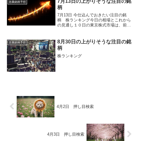
7月13日の上がりそうな注目の銘
急騰銘柄予想
柄
7月13日 今仕込んでおきたい注目の銘
柄 株ランキング今日の相場とこれから
の見通し１０日の東京株式市場は、前日
の米国株高やナスダック市場の堅調な流
れを好感し、日経平均、ＴＯＰＩＸとも
に続伸しました。朝方から買いが優勢と
8月30日の上がりそうな注目の銘
急騰銘柄予想
なり、韓国市場の堅調な...
柄
株ランキング
4月2日 押し目検索
4月3日 押し目検索