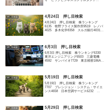
2593 伊藤園
4月24日 押し目検索
押し目検索
4月24日 押し目検索 株ランキング
6135 牧野フライス製作所9519 レノバ
4025 多木化学8358 スルガ銀行4031
片倉コープアグリ
6月3日 押し目検索
押し目検索
6月3日 押し目検索 株ランキング6330
東洋エンジニアリング6503 三菱電機
4592 サンバイオ7729 東京精密186A
アストロスケールホールディングス
5月19日 押し目検索
押し目検索
5月19日 押し目検索 株ランキング
7707 プレシジョン・システム・サイエ
ンス4658 日本空調サービス6232
ACSL5074 テスホールディングス
9983 ファーストリテイリング
5月29日 押し目検索
押し目検索