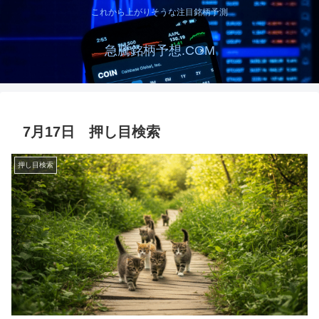
これから上がりそうな注目銘柄予測
急騰銘柄予想.COM
7月17日 押し目検索
押し目検索