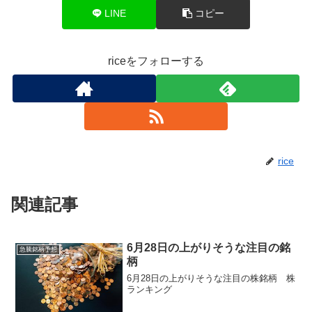
LINE
コピー
riceをフォローする
rice
関連記事
6月28日の上がりそうな注目の銘
急騰銘柄予想
柄
6月28日の上がりそうな注目の株銘柄 株
ランキング