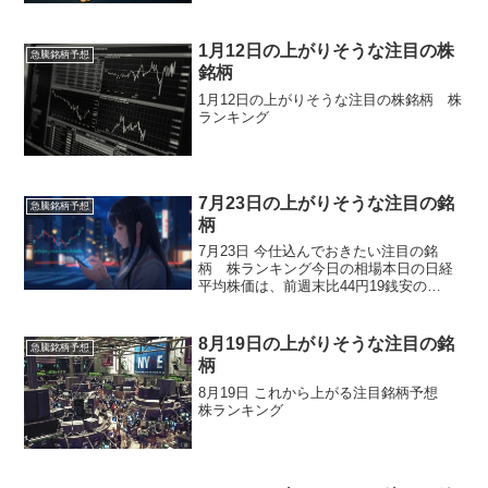
1月12日の上がりそうな注目の株
急騰銘柄予想
銘柄
1月12日の上がりそうな注目の株銘柄 株
ランキング
7月23日の上がりそうな注目の銘
急騰銘柄予想
柄
7月23日 今仕込んでおきたい注目の銘
柄 株ランキング今日の相場本日の日経
平均株価は、前週末比44円19銭安の
39,774円92銭と続落しました。東京市場
は3連休明けの取引となりましたが、参院
選で与党が過半数割れとなったこともあ
8月19日の上がりそうな注目の銘
急騰銘柄予想
り、政治的不...
柄
8月19日 これから上がる注目銘柄予想
株ランキング