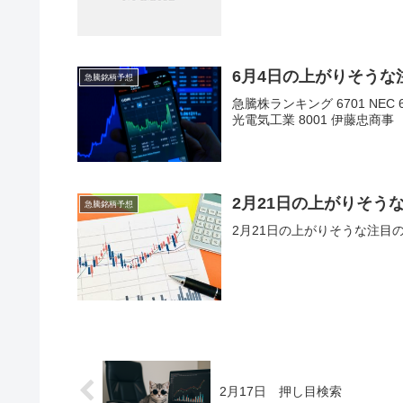
6月4日の上がりそうな
急騰銘柄予想
急騰株ランキング 6701 NEC 
光電気工業 8001 伊藤忠商事
2月21日の上がりそう
急騰銘柄予想
2月21日の上がりそうな注目
2月17日 押し目検索