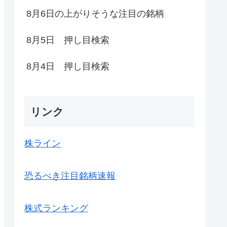
8月6日の上がりそうな注目の銘柄
8月5日 押し目検索
8月4日 押し目検索
リンク
株ライン
恐るべき注目銘柄速報
株式ランキング