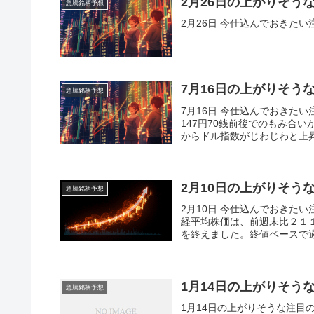
2月26日の上がりそう
急騰銘柄予想
2月26日 今仕込んでおきた
7月16日の上がりそう
急騰銘柄予想
7月16日 今仕込んでおきた
147円70銭前後でのもみ合
からドル指数がじわじわと上昇
2月10日の上がりそう
急騰銘柄予想
2月10日 今仕込んでおきた
経平均株価は、前週末比２１
を終えました。終値ベースで過
1月14日の上がりそう
急騰銘柄予想
1月14日の上がりそうな注目