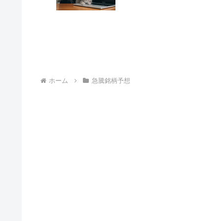
ホーム
急騰銘柄予想