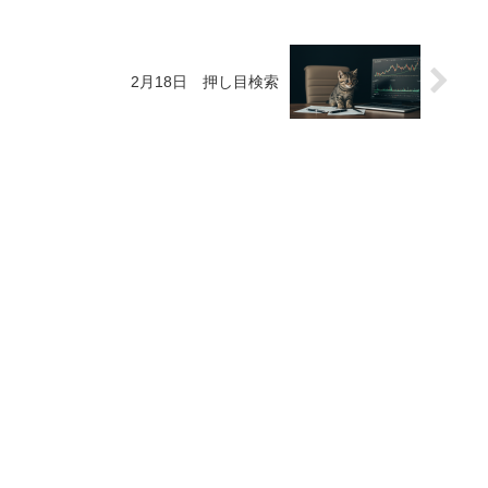
2月18日 押し目検索