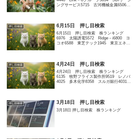
ングサービス5715 古河機械金属6506
安川電機6273 SMC
6月15日 押し目検索
押し目検索
6月15日 押し目検索 株ランキング
6976 太陽誘電5572 Ridge－i6800 ヨ
コオ6588 東芝テック1945 東京エネシ
ス
4月24日 押し目検索
押し目検索
4月24日 押し目検索 株ランキング
6135 牧野フライス製作所9519 レノバ
4025 多木化学8358 スルガ銀行4031
片倉コープアグリ
3月18日 押し目検索
押し目検索
3月18日 押し目検索 株ランキング