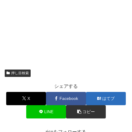
押し目検索
シェアする
X
Facebook
はてブ
LINE
コピー
riceをフォローする