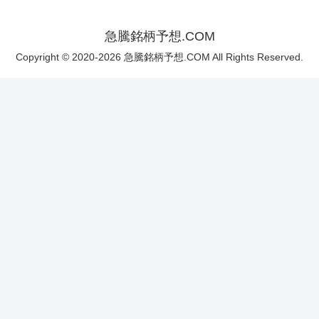
急騰銘柄予想.COM
Copyright © 2020-2026 急騰銘柄予想.COM All Rights Reserved.