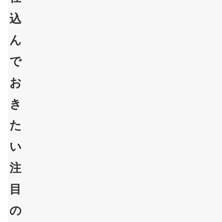
込
ん
で
お
き
た
い
注
目
の