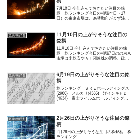
柄
7月18日 今仕込んでおきたい注目の銘
柄 株ランキング今日の相場本日（17
日）の東京市場は、為替動向がまず注目
されました。ドル円相場は、前日に一時
146.90円台まで下落したものの、トラン
プ前大統領がパウエルFRB議長の解任報
11月10日の上がりそうな注目の
急騰銘柄予想
道を否定したこ...
銘柄
11月10日 今仕込んでおきたい注目の銘
柄 株ランキング今日の相場7日のの東京
市場は米株安やＡＩ関連株の調整、政府
機関閉鎖に伴う成長懸念を受けて売り先
行で始まり、日経平均は一時大幅に下落
しましたが、午後にかけて空売りの買戻
6月19日の上がりそうな注目の銘
急騰銘柄予想
しや押し目買いが広...
柄
株ランキング ＳＲＥホールディングス
(2980) メルカリ(4385) 洋インキＨＤ
(4634) 富士フイルムホールディングス
(4901) ディスコ(6146) 日電産(6594)
ＳＣＳＫ(9719)
2月26日の上がりそうな注目の銘
急騰銘柄予想
柄
2月26日の上がりそうな注目の株銘柄 株
ランキング