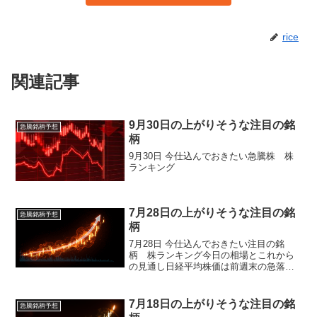
rice
関連記事
9月30日の上がりそうな注目の銘
急騰銘柄予想
柄
9月30日 今仕込んでおきたい急騰株 株
ランキング
7月28日の上がりそうな注目の銘
急騰銘柄予想
柄
7月28日 今仕込んでおきたい注目の銘
柄 株ランキング今日の相場とこれから
の見通し日経平均株価は前週末の急落に
対する自律反発の動きが優勢となり、前
週末比320円高の6万4931円で取引を終え
ました。中東情勢の緊張緩和期待や原油
7月18日の上がりそうな注目の銘
急騰銘柄予想
価格の急落を背...