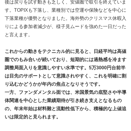
後は戻りを試す動きも乏しく、安値圏で取引を終えていま
す。TOPIXも下落し、業種別では空運や保険などを中心に
下落業種が優勢となりました。海外勢のクリスマス休暇入
りによる参加者減少が、様子見ムードを強めた一日だった
と言えます。
これからの動きをテクニカル的に見ると、日経平均は高値
圏でのもみ合いが続いており、短期的には過熱感を冷ます
調整局面入りを意識しやすい水準です。5万3000円台前半
は目先のサポートとして意識されやすく、これを明確に割
り込むかどうかが年内の焦点となりそうです。
一方、ファンダメンタル面では、米国景気の底堅さや半導
体関連を中心とした業績期待が引き続き支えとなるもの
の、年末年始は材料難と流動性低下から、積極的な上値追
いは限定的と見られます。