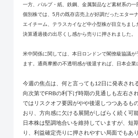
一方、パルプ・紙、鉄鋼、金属製品など素材系の一
個別株では、5月の既存店売上が好調だったエター
エイチーム、テラスカイなど中小型株が目立ちまし
決算通過後の出尽くし感から売りに押されました。
米中関係に関しては、本日ロンドンで閣僚級協議が
ます。通商摩擦の不透明感が後退すれば、日本企業
今週の焦点は、何と言っても12日に発表され
向次第でFRBの利下げ時期の見通しも左右さ
ではリスクオフ要因がやや後退しつつあるも
おり、方向感に欠ける展開がしばらく続く可
日本株は堅調地合いを維持していますが、短期的
り、利益確定売りに押されやすい局面でもあ