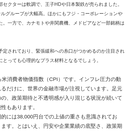
部セクターは軟調で、王子HDや日本製鉄が売られました。
ナルグループが大幅高。ほかにもフジ・コーポレーションや
た。一方で、カナモトや井関農機、メドピアなど一部銘柄は
予定されており、緊張緩和への糸口がつかめるのか注目され
にとっても心理的なプラス材料となるでしょう。
る米消費者物価指数（CPI）です。インフレ圧力の動
れるだけに、世界の金融市場が注視しています。足元
のの、政策期待と不透明感が入り混じる状況が続いて
能性もあります。
には38,000円台での上値の重さも意識されてお
ります。とはいえ、円安や企業業績の底堅さ、政策期