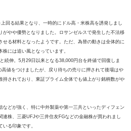
を上回る結果となり、一時的にドル高・米株高を誘発しまし
りがやや優勢となりました。ロサンゼルスで発生した不法移
させる材料となったようです。ただ、為替の動きは全体的に
本株には追い風となっています。
円と続伸。5月29日以来となる38,000円台を終値で回復しま
8円の高値をつけましたが、戻り待ちの売りに押されて後場はや
維持されており、東証プライム全体でも値上がり銘柄数がや
信などが強く、特に中外製薬や第一三共といったディフェン
連株、三菱UFJや三井住友FGなどの金融株が買われまし
ている印象です。