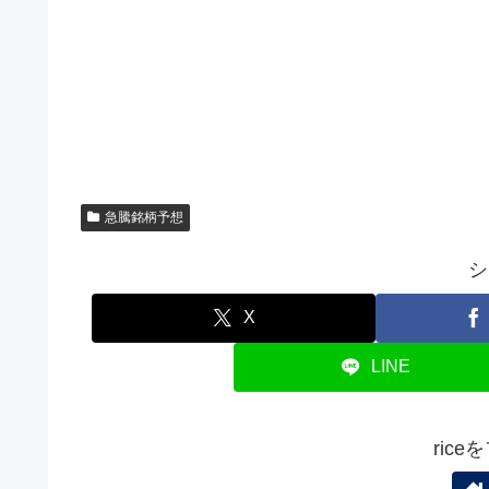
急騰銘柄予想
シ
X
LINE
ric