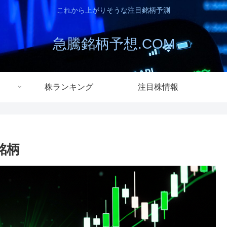
これから上がりそうな注目銘柄予測
急騰銘柄予想.COM
株ランキング
注目株情報
銘柄