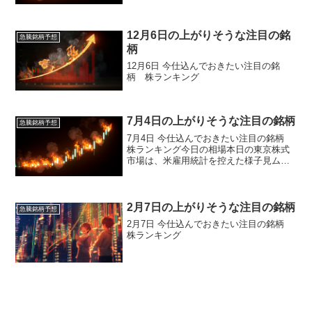
12月6日の上がりそうな注目の銘
急騰銘柄予想
柄
12月6日 今仕込んでおきたい注目の銘
柄 株ランキング
7月4日の上がりそうな注目の銘柄
急騰銘柄予想
7月4日 今仕込んでおきたい注目の銘柄
株ランキング今日の相場本日の東京株式
市場は、米雇用統計を控えた様子見ムー
ドの中で、小幅ながらも日経平均が3日ぶ
りに反発して取引を終えました。日経平
均株価は前日比23円42銭高の3万9785円
90銭、T...
2月7日の上がりそうな注目の銘柄
急騰銘柄予想
2月7日 今仕込んでおきたい注目の銘柄
株ランキング