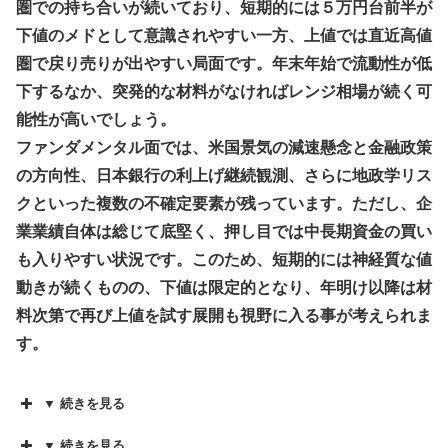
圏での持ち合いが続いており、短期的には５万円台前半が
下値のメドとして意識されやすい一方、上値では直近高値
圏で戻り売りが出やすい局面です。年末年始で流動性が低
下するなか、突発的な材料がなければレンジ相場が続く可
能性が高いでしょう。
ファンダメンタル面では、米国景気の減速懸念と金融政策
の方向性、日本銀行の利上げ継続観測、さらに地政学リス
クといった複数の不確定要素が残っています。ただし、企
業業績自体は総じて底堅く、押し目では中長期資金の買い
も入りやすい状況です。このため、短期的には神経質な値
動きが続くものの、下値は限定的となり、年明け以降は材
料次第で再び上値を試す展開も視野に入る事が考えられま
す。
▼ 続きを見る
▼ 続きを見る