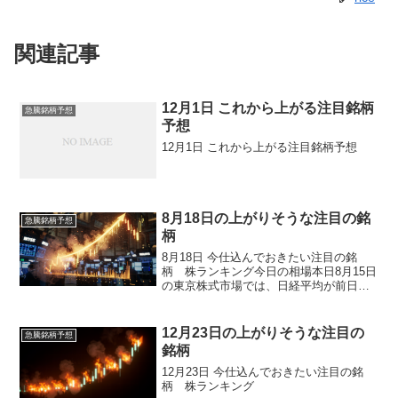
関連記事
12月1日 これから上がる注目銘柄
急騰銘柄予想
予想
12月1日 これから上がる注目銘柄予想
8月18日の上がりそうな注目の銘
急騰銘柄予想
柄
8月18日 今仕込んでおきたい注目の銘
柄 株ランキング今日の相場本日8月15日
の東京株式市場では、日経平均が前日比
729円高の43,378円としっかり反発し、連
日の史上最高値更新を果たしました。米
国の雇用統計下方修正を受けた9月の25bp
12月23日の上がりそうな注目の
急騰銘柄予想
利...
銘柄
12月23日 今仕込んでおきたい注目の銘
柄 株ランキング