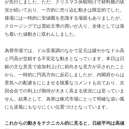
が先行しました。ただ、クリスマス休暇明けで材料難の状
況が続いており、一方的に売り込む動きは限定的でした。
後場には一時的に安値圏を意識する場面もありましたが、
クロージングでは需給主導の買いが入り、全体としては落
ち着いた値動きに収れんしました。
為替市場では、ドル安基調のなかで足元は緩やかなドル高
と円高が交錯する不安定な動きとなっています。本日は日
銀の主な意見で追加利上げに前向きな見方が示されたこと
から、一時的に円高方向に反応しましたが、内閣府からは
景気への配慮をにじませる慎重なコメントも出ており、次
回会合での利上げ期待が大きく高まる状況には至っていま
せん。結果として、為替は株式市場にとって明確な追い風
にも逆風にもなりにくい位置づけとなっています。
これからの動きをテクニカル的に見ると、日経平均は高値