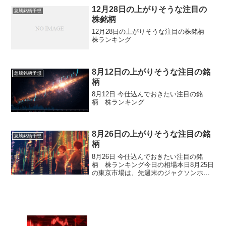
12月28日の上がりそうな注目の
急騰銘柄予想
株銘柄
12月28日の上がりそうな注目の株銘柄
株ランキング
8月12日の上がりそうな注目の銘
急騰銘柄予想
柄
8月12日 今仕込んでおきたい注目の銘
柄 株ランキング
8月26日の上がりそうな注目の銘
急騰銘柄予想
柄
8月26日 今仕込んでおきたい注目の銘
柄 株ランキング今日の相場本日8月25日
の東京市場は、先週末のジャクソンホー
ル会議でのパウエルFRB議長講演を受け
た米利下げ期待の高まりと米株高を背景
に、日経平均株価が続伸しました。寄り
付きは前週末終値...