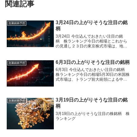
関連記事
3月24日の上がりそうな注目の銘
急騰銘柄予想
柄
3月24日 今仕込んでおきたい注目の銘
柄 株ランキング今日の相場とこれから
の見通し２３日の東京株式市場は、地政
学リスクの高まりを背景に投資家心理が
大きく冷え込み、終日戻りの鈍い弱い地
合いとなりました。日経平均株価は前営
6月3日の上がりそうな注目の銘柄
急騰銘柄予想
業日比１８５７円安の５...
6月3日 今仕込んでおきたい注目の銘柄
株ランキング今日の相場5月30日の米国株
式市場は、トランプ前大統領による中国
への強硬発言が再燃し、米中対立への懸
念が市場心理を冷やす一方、PCE物価指
数が市場予想を下回ったことで利下げ期
待が高まり、株...
3月19日の上がりそうな注目の銘
急騰銘柄予想
柄
3月19日の上がりそうな注目の株銘柄 株
ランキング