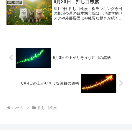
6月20日 押し目検索
押し目検索
6月20日 押し目検索 株ランキング今日
の相場今週の日本株市場は、地政学的リ
スクや外部要因に神経質な動きが続く中
で、日経平均株価は続落となりました。
20日の日経平均は前日比85円安の38,403
円、TOPIXも20ポイント以上の下落とな
って...
6月3日の上がりそうな注目の銘柄
6月4日の上がりそうな注目の銘柄
ホーム
押し目検索