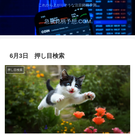
これから上がりそうな注目銘柄予測
急騰銘柄予想.COM
6月3日 押し目検索
押し目検索