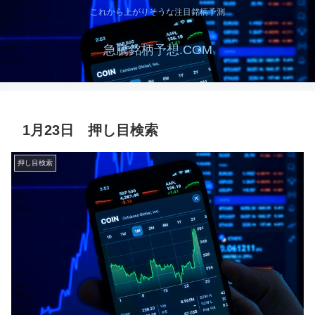
これから上がりそうな注目銘柄予測
急騰銘柄予想.COM
1月23日 押し目検索
押し目検索