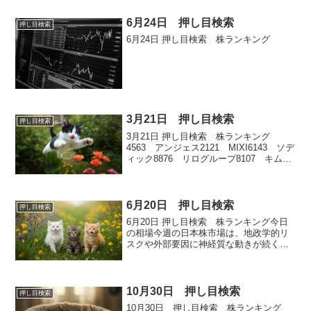
6月24日 押し目検索
押し目検索
6月24日 押し目検索 株ランキング
3月21日 押し目検索
押し目検索
3月21日 押し目検索 株ランキング
4563 アンジェス2121 MIXI6143 ソデ
ィック8876 リログループ8107 キムラ
タン
6月20日 押し目検索
押し目検索
6月20日 押し目検索 株ランキング今日
の相場今週の日本株市場は、地政学的リ
スクや外部要因に神経質な動きが続く中
で、日経平均株価は続落となりました。
20日の日経平均は前日比85円安の38,403
円、TOPIXも20ポイント以上の下落とな
って...
10月30日 押し目検索
押し目検索
10月30日 押し目検索 株ランキング