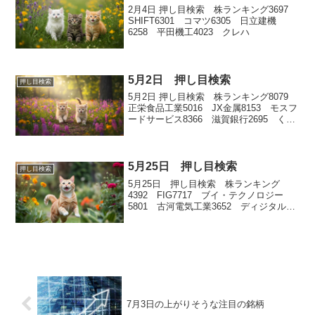
2月4日 押し目検索 株ランキング3697
SHIFT6301 コマツ6305 日立建機
6258 平田機工4023 クレハ
5月2日 押し目検索
押し目検索
5月2日 押し目検索 株ランキング8079
正栄食品工業5016 JX金属8153 モスフ
ードサービス8366 滋賀銀行2695 くら
寿司
5月25日 押し目検索
押し目検索
5月25日 押し目検索 株ランキング
4392 FIG7717 ブイ・テクノロジー
5801 古河電気工業3652 ディジタルメ
ディアプロフェッショナル8081 カナデ
ン
7月3日の上がりそうな注目の銘柄