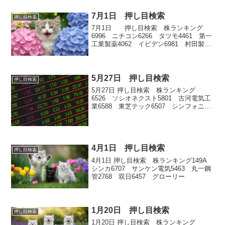
7月1日 押し目検索
押し目検索
7月1日 押し目検索 株ランキング
6996 ニチコン6266 タツモ4461 第一
工業製薬4062 イビデン6981 村田製作
所
5月27日 押し目検索
押し目検索
5月27日 押し目検索 株ランキング
6526 ソシオネクスト5801 古河電気工
業6588 東芝テック6507 シンフォニア
テクノロジー8129 東邦ホールディング
ス2379 ディップ2678 アスクル6432
竹内製作所2811 カゴメ
4月1日 押し目検索
押し目検索
4月1日 押し目検索 株ランキング149A
シンカ6707 サンケン電気5463 丸一鋼
管2768 双日6457 グローリー
1月20日 押し目検索
押し目検索
1月20日 押し目検索 株ランキング