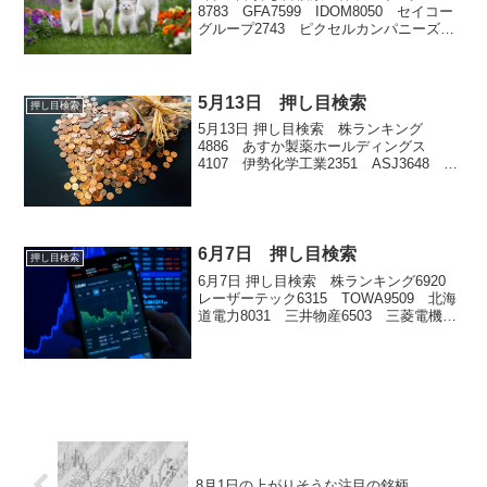
8783 GFA7599 IDOM8050 セイコー
グループ2743 ピクセルカンパニーズ
6201 豊田自動織機
5月13日 押し目検索
押し目検索
5月13日 押し目検索 株ランキング
4886 あすか製薬ホールディングス
4107 伊勢化学工業2351 ASJ3648
AGS
6月7日 押し目検索
押し目検索
6月7日 押し目検索 株ランキング6920
レーザーテック6315 TOWA9509 北海
道電力8031 三井物産6503 三菱電機
5803 フジクラ1605 INPEX6323 ロー
ツェ8354 ふくおかフィナンシャルグル
ープ5801 古...
8月1日の上がりそうな注目の銘柄