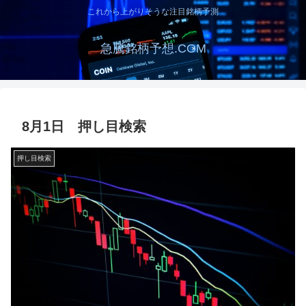
これから上がりそうな注目銘柄予測
急騰銘柄予想.COM
8月1日 押し目検索
押し目検索