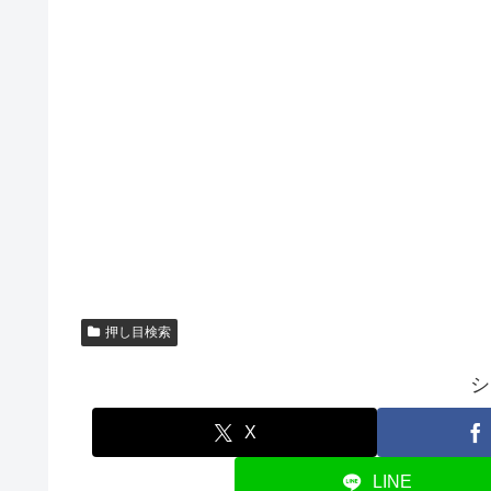
押し目検索
シ
X
LINE