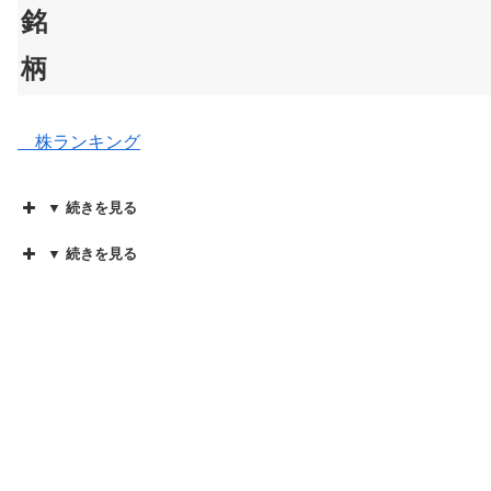
銘
柄
株ランキング
▼ 続きを見る
▼ 続きを見る