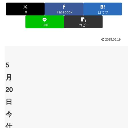
X
Facebook
はてブ
LINE
コピー
2025.05.19
5
月
20
日
今
仕