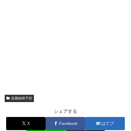
急騰銘柄予想
シェアする
X
Facebook
はてブ