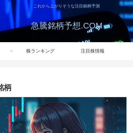
これから上がりそうな注目銘柄予測
急騰銘柄予想.COM
株ランキング
注目株情報
銘柄