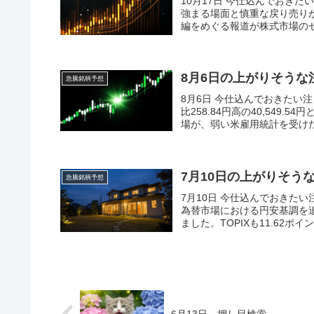
10月17日 今仕込んでおき
強まる場面と慎重な戻り売り
編をめぐる報道が株式市場のセ
8月6日の上がりそうな
急騰銘柄予想
8月6日 今仕込んでおきたい
比258.84円高の40,549
場が、弱い米雇用統計を受けた
7月10日の上がりそう
急騰銘柄予想
7月10日 今仕込んでおきた
為替市場における円安基調を追い
ました。TOPIXも11.62ポイント高
6月13日 押し目検索