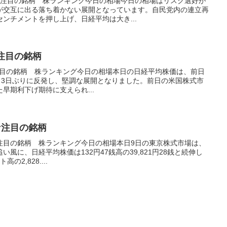
たい注目の銘柄 株ランキング今日の相場今日の相場はリスク選好が
が交互に出る落ち着かない展開となっています。自民党内の連立再
ンチメントを押し上げ、日経平均は大き...
注目の銘柄
注目の銘柄 株ランキング今日の相場本日の日経平均株価は、前日
.54円と3日ぶりに反発し、堅調な展開となりました。前日の米国株式市
早期利下げ期待に支えられ...
な注目の銘柄
い注目の銘柄 株ランキング今日の相場本日9日の東京株式市場は、
風に、日経平均株価は132円47銭高の39,821円28銭と続伸し
の2,828....